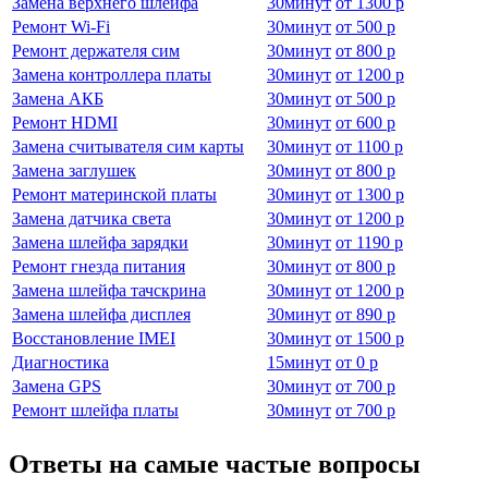
Замена верхнего шлейфа
30
минут
от
1300 р
Ремонт Wi-Fi
30
минут
от
500 р
Ремонт держателя сим
30
минут
от
800 р
Замена контроллера платы
30
минут
от
1200 р
Замена АКБ
30
минут
от
500 р
Ремонт HDMI
30
минут
от
600 р
Замена считывателя сим карты
30
минут
от
1100 р
Замена заглушек
30
минут
от
800 р
Ремонт материнской платы
30
минут
от
1300 р
Замена датчика света
30
минут
от
1200 р
Замена шлейфа зарядки
30
минут
от
1190 р
Ремонт гнезда питания
30
минут
от
800 р
Замена шлейфа тачскрина
30
минут
от
1200 р
Замена шлейфа дисплея
30
минут
от
890 р
Восстановление IMEI
30
минут
от
1500 р
Диагностика
15
минут
от
0 р
Замена GPS
30
минут
от
700 р
Ремонт шлейфа платы
30
минут
от
700 р
Ответы на самые частые вопросы