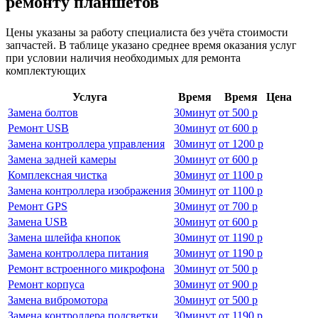
ремонту планшетов
Цены указаны за работу специалиста без учёта стоимости
запчастей. В таблице указано среднее время оказания услуг
при условии наличия необходимых для ремонта
комплектующих
Услуга
Время
Время
Цена
Замена болтов
30
минут
от
500 р
Ремонт USB
30
минут
от
600 р
Замена контроллера управления
30
минут
от
1200 р
Замена задней камеры
30
минут
от
600 р
Комплексная чистка
30
минут
от
1100 р
Замена контроллера изображения
30
минут
от
1100 р
Ремонт GPS
30
минут
от
700 р
Замена USB
30
минут
от
600 р
Замена шлейфа кнопок
30
минут
от
1190 р
Замена контроллера питания
30
минут
от
1190 р
Ремонт встроенного микрофона
30
минут
от
500 р
Ремонт корпуса
30
минут
от
900 р
Замена вибромотора
30
минут
от
500 р
Замена контроллера подсветки
30
минут
от
1190 р