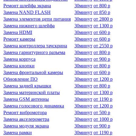
Ремонт шлейфа экрана
30
минут
от
800 р
Замена NAND FLASH
30
минут
от
850 р
Замена элементов цепи питания
30
минут
от
2800 р
Замена нижнего шлейфа
30
минут
от
1300 р
Замена HDMI
30
минут
от
600 р
Ремонт камеры
30
минут
от
600 р
Замена контроллера тачскрина
30
минут
от
2550 р
Замена гарнитурного разъема
30
минут
от
800 р
Замена корпуса
30
минут
от
900 р
Замена кнопки
30
минут
от
800 р
Замена фронтальной камеры
30
минут
от
600 р
Обновление ПО
30
минут
от
1200 р
Замена задней крышки
30
минут
от
800 р
Замена материнской платы
30
минут
от
1300 р
Замена GSM антенны
30
минут
от
1190 р
Замена голосового динамика
30
минут
от
1200 р
Ремонт вибромотора
30
минут
от
500 р
Замена акселерометра
30
минут
от
1000 р
Замена модуля экрана
30
минут
от
900 р
Замена рамки
30
минут
от
1190 р