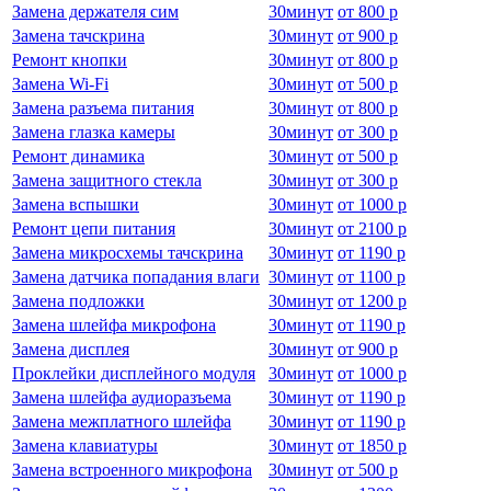
Замена держателя сим
30
минут
от
800 р
Замена тачскрина
30
минут
от
900 р
Ремонт кнопки
30
минут
от
800 р
Замена Wi-Fi
30
минут
от
500 р
Замена разъема питания
30
минут
от
800 р
Замена глазка камеры
30
минут
от
300 р
Ремонт динамика
30
минут
от
500 р
Замена защитного стекла
30
минут
от
300 р
Замена вспышки
30
минут
от
1000 р
Ремонт цепи питания
30
минут
от
2100 р
Замена микросхемы тачскрина
30
минут
от
1190 р
Замена датчика попадания влаги
30
минут
от
1100 р
Замена подложки
30
минут
от
1200 р
Замена шлейфа микрофона
30
минут
от
1190 р
Замена дисплея
30
минут
от
900 р
Проклейки дисплейного модуля
30
минут
от
1000 р
Замена шлейфа аудиоразъема
30
минут
от
1190 р
Замена межплатного шлейфа
30
минут
от
1190 р
Замена клавиатуры
30
минут
от
1850 р
Замена встроенного микрофона
30
минут
от
500 р