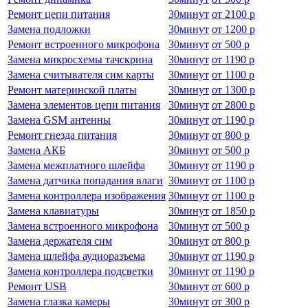
Ремонт цепи питания
30
минут
от
2100 р
Замена подложки
30
минут
от
1200 р
Ремонт встроенного микрофона
30
минут
от
500 р
Замена микросхемы тачскрина
30
минут
от
1190 р
Замена считывателя сим карты
30
минут
от
1100 р
Ремонт материнской платы
30
минут
от
1300 р
Замена элементов цепи питания
30
минут
от
2800 р
Замена GSM антенны
30
минут
от
1190 р
Ремонт гнезда питания
30
минут
от
800 р
Замена АКБ
30
минут
от
500 р
Замена межплатного шлейфа
30
минут
от
1190 р
Замена датчика попадания влаги
30
минут
от
1100 р
Замена контроллера изображения
30
минут
от
1100 р
Замена клавиатуры
30
минут
от
1850 р
Замена встроенного микрофона
30
минут
от
500 р
Замена держателя сим
30
минут
от
800 р
Замена шлейфа аудиоразъема
30
минут
от
1190 р
Замена контроллера подсветки
30
минут
от
1190 р
Ремонт USB
30
минут
от
600 р
Замена глазка камеры
30
минут
от
300 р