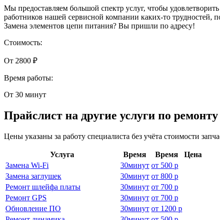
Мы предоставляем большой спектр услуг, чтобы удовлетворить
работников нашей сервисной компании каких-то трудностей, п
Замена элементов цепи питания? Вы пришли по адресу!
Стоимость:
От 2800 ₽
Время работы:
От 30 минут
Прайслист на другие услуги по ремонт
Цены указаны за работу специалиста без учёта стоимости запч
Услуга
Время
Время
Цена
Замена Wi-Fi
30
минут
от
500 р
Замена заглушек
30
минут
от
800 р
Ремонт шлейфа платы
30
минут
от
700 р
Ремонт GPS
30
минут
от
700 р
Обновление ПО
30
минут
от
1200 р
Ремонт динамика
30
минут
от
500 р