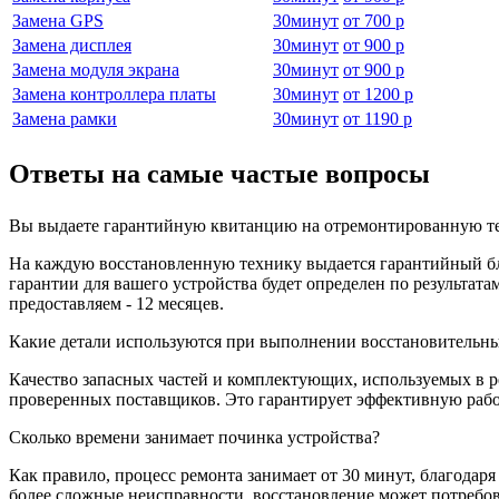
Замена GPS
30
минут
от
700 р
Замена дисплея
30
минут
от
900 р
Замена модуля экрана
30
минут
от
900 р
Замена контроллера платы
30
минут
от
1200 р
Замена рамки
30
минут
от
1190 р
Ответы на самые частые вопросы
Вы выдаете гарантийную квитанцию на отремонтированную те
На каждую восстановленную технику выдается гарантийный бла
гарантии для вашего устройства будет определен по результа
предоставляем - 12 месяцев.
Какие детали используются при выполнении восстановительны
Качество запасных частей и комплектующих, используемых в р
проверенных поставщиков. Это гарантирует эффективную работ
Сколько времени занимает починка устройства?
Как правило, процесс ремонта занимает от 30 минут, благодар
более сложные неисправности, восстановление может потребов