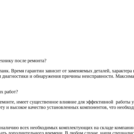
хнику после ремонта?
нк. Время гарантии зависит от заменяемых деталей, характера 
там диагностики и обнаружения причины неисправности. Максим
х работ?
емонте, имеет существенное влияние для эффективной
работы у
у и высокое качество установленных компонентов, что необход
я наличию всех необходимых комплектующих на складе компании.
ать дополнительного времени. В любом случае, наши специалис