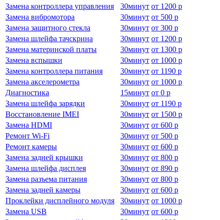
Замена контроллера управления
30
минут
от
1200 р
Замена вибромотора
30
минут
от
500 р
Замена защитного стекла
30
минут
от
300 р
Замена шлейфа тачскрина
30
минут
от
1200 р
Замена материнской платы
30
минут
от
1300 р
Замена вспышки
30
минут
от
1000 р
Замена контроллера питания
30
минут
от
1190 р
Замена акселерометра
30
минут
от
1000 р
Диагностика
15
минут
от
0 р
Замена шлейфа зарядки
30
минут
от
1190 р
Восстановление IMEI
30
минут
от
1500 р
Замена HDMI
30
минут
от
600 р
Ремонт Wi-Fi
30
минут
от
500 р
Ремонт камеры
30
минут
от
600 р
Замена задней крышки
30
минут
от
800 р
Замена шлейфа дисплея
30
минут
от
890 р
Замена разъема питания
30
минут
от
800 р
Замена задней камеры
30
минут
от
600 р
Проклейки дисплейного модуля
30
минут
от
1000 р
Замена USB
30
минут
от
600 р