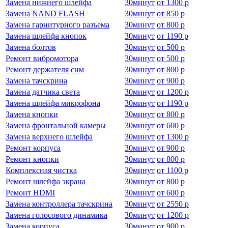
Замена нижнего шлейфа
30
минут
от
1300 р
Замена NAND FLASH
30
минут
от
850 р
Замена гарнитурного разъема
30
минут
от
800 р
Замена шлейфа кнопок
30
минут
от
1190 р
Замена болтов
30
минут
от
500 р
Ремонт вибромотора
30
минут
от
500 р
Ремонт держателя сим
30
минут
от
800 р
Замена тачскрина
30
минут
от
900 р
Замена датчика света
30
минут
от
1200 р
Замена шлейфа микрофона
30
минут
от
1190 р
Замена кнопки
30
минут
от
800 р
Замена фронтальной камеры
30
минут
от
600 р
Замена верхнего шлейфа
30
минут
от
1300 р
Ремонт корпуса
30
минут
от
900 р
Ремонт кнопки
30
минут
от
800 р
Комплексная чистка
30
минут
от
1100 р
Ремонт шлейфа экрана
30
минут
от
800 р
Ремонт HDMI
30
минут
от
600 р
Замена контроллера тачскрина
30
минут
от
2550 р
Замена голосового динамика
30
минут
от
1200 р
Замена корпуса
30
минут
от
900 р