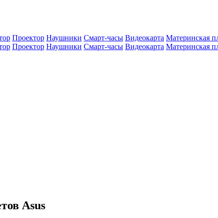
тор
Проектор
Наушники
Смарт-часы
Видеокарта
Материнская п
тор
Проектор
Наушники
Смарт-часы
Видеокарта
Материнская п
тов Asus