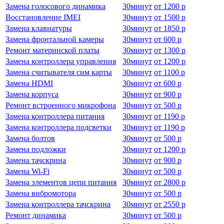
Замена голосового динамика
30
минут
от
1200 р
Восстановление IMEI
30
минут
от
1500 р
Замена клавиатуры
30
минут
от
1850 р
Замена фронтальной камеры
30
минут
от
600 р
Ремонт материнской платы
30
минут
от
1300 р
Замена контроллера управления
30
минут
от
1200 р
Замена считывателя сим карты
30
минут
от
1100 р
Замена HDMI
30
минут
от
600 р
Замена корпуса
30
минут
от
900 р
Ремонт встроенного микрофона
30
минут
от
500 р
Замена контроллера питания
30
минут
от
1190 р
Замена контроллера подсветки
30
минут
от
1190 р
Замена болтов
30
минут
от
500 р
Замена подложки
30
минут
от
1200 р
Замена тачскрина
30
минут
от
900 р
Замена Wi-Fi
30
минут
от
500 р
Замена элементов цепи питания
30
минут
от
2800 р
Замена вибромотора
30
минут
от
500 р
Замена контроллера тачскрина
30
минут
от
2550 р
Ремонт динамика
30
минут
от
500 р