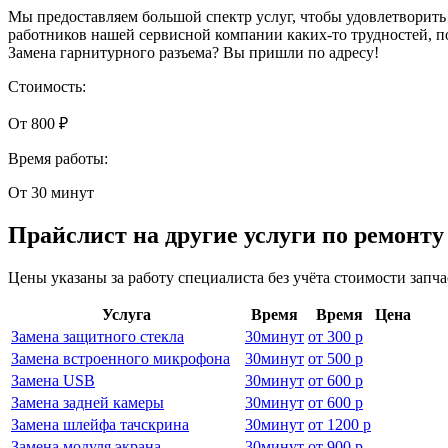
Мы предоставляем большой спектр услуг, чтобы удовлетворить
работников нашей сервисной компании каких-то трудностей, п
Замена гарнитурного разъема? Вы пришли по адресу!
Стоимость:
От 800 ₽
Время работы:
От 30 минут
Прайслист на другие услуги по ремонт
Цены указаны за работу специалиста без учёта стоимости запч
Услуга
Время
Время
Цена
Замена защитного стекла
30
минут
от
300 р
Замена встроенного микрофона
30
минут
от
500 р
Замена USB
30
минут
от
600 р
Замена задней камеры
30
минут
от
600 р
Замена шлейфа тачскрина
30
минут
от
1200 р
Замена модуля экрана
30
минут
от
900 р