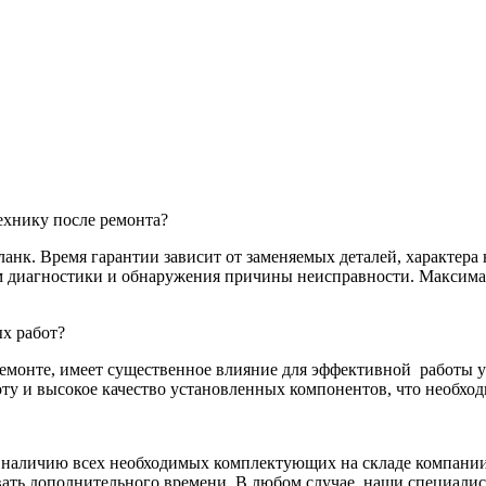
хнику после ремонта?
нк. Время гарантии зависит от заменяемых деталей, характера 
там диагностики и обнаружения причины неисправности. Максим
х работ?
емонте, имеет существенное влияние для эффективной
работы у
у и высокое качество установленных компонентов, что необход
я наличию всех необходимых комплектующих на складе компании.
ать дополнительного времени. В любом случае, наши специалис