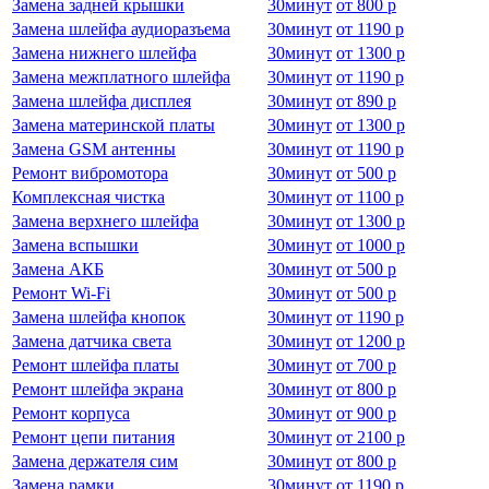
Замена задней крышки
30
минут
от
800 р
Замена шлейфа аудиоразъема
30
минут
от
1190 р
Замена нижнего шлейфа
30
минут
от
1300 р
Замена межплатного шлейфа
30
минут
от
1190 р
Замена шлейфа дисплея
30
минут
от
890 р
Замена материнской платы
30
минут
от
1300 р
Замена GSM антенны
30
минут
от
1190 р
Ремонт вибромотора
30
минут
от
500 р
Комплексная чистка
30
минут
от
1100 р
Замена верхнего шлейфа
30
минут
от
1300 р
Замена вспышки
30
минут
от
1000 р
Замена АКБ
30
минут
от
500 р
Ремонт Wi-Fi
30
минут
от
500 р
Замена шлейфа кнопок
30
минут
от
1190 р
Замена датчика света
30
минут
от
1200 р
Ремонт шлейфа платы
30
минут
от
700 р
Ремонт шлейфа экрана
30
минут
от
800 р
Ремонт корпуса
30
минут
от
900 р
Ремонт цепи питания
30
минут
от
2100 р
Замена держателя сим
30
минут
от
800 р
Замена рамки
30
минут
от
1190 р