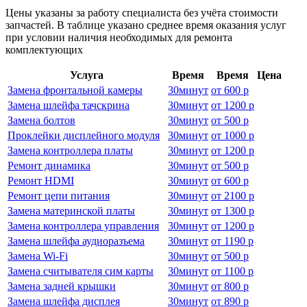
Цены указаны за работу специалиста без учёта стоимости
запчастей. В таблице указано среднее время оказания услуг
при условии наличия необходимых для ремонта
комплектующих
Услуга
Время
Время
Цена
Замена фронтальной камеры
30
минут
от
600 р
Замена шлейфа тачскрина
30
минут
от
1200 р
Замена болтов
30
минут
от
500 р
Проклейки дисплейного модуля
30
минут
от
1000 р
Замена контроллера платы
30
минут
от
1200 р
Ремонт динамика
30
минут
от
500 р
Ремонт HDMI
30
минут
от
600 р
Ремонт цепи питания
30
минут
от
2100 р
Замена материнской платы
30
минут
от
1300 р
Замена контроллера управления
30
минут
от
1200 р
Замена шлейфа аудиоразъема
30
минут
от
1190 р
Замена Wi-Fi
30
минут
от
500 р
Замена считывателя сим карты
30
минут
от
1100 р
Замена задней крышки
30
минут
от
800 р
Замена шлейфа дисплея
30
минут
от
890 р