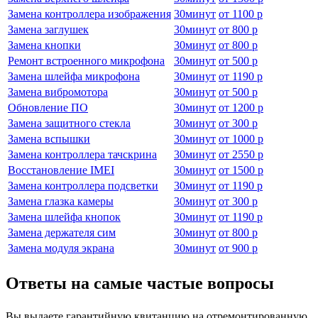
Замена контроллера изображения
30
минут
от
1100 р
Замена заглушек
30
минут
от
800 р
Замена кнопки
30
минут
от
800 р
Ремонт встроенного микрофона
30
минут
от
500 р
Замена шлейфа микрофона
30
минут
от
1190 р
Замена вибромотора
30
минут
от
500 р
Обновление ПО
30
минут
от
1200 р
Замена защитного стекла
30
минут
от
300 р
Замена вспышки
30
минут
от
1000 р
Замена контроллера тачскрина
30
минут
от
2550 р
Восстановление IMEI
30
минут
от
1500 р
Замена контроллера подсветки
30
минут
от
1190 р
Замена глазка камеры
30
минут
от
300 р
Замена шлейфа кнопок
30
минут
от
1190 р
Замена держателя сим
30
минут
от
800 р
Замена модуля экрана
30
минут
от
900 р
Ответы на самые частые вопросы
Вы выдаете гарантийную квитанцию на отремонтированную