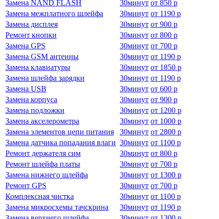
Замена NAND FLASH
30
минут
от
850 р
Замена межплатного шлейфа
30
минут
от
1190 р
Замена дисплея
30
минут
от
900 р
Ремонт кнопки
30
минут
от
800 р
Замена GPS
30
минут
от
700 р
Замена GSM антенны
30
минут
от
1190 р
Замена клавиатуры
30
минут
от
1850 р
Замена шлейфа зарядки
30
минут
от
1190 р
Замена USB
30
минут
от
600 р
Замена корпуса
30
минут
от
900 р
Замена подложки
30
минут
от
1200 р
Замена акселерометра
30
минут
от
1000 р
Замена элементов цепи питания
30
минут
от
2800 р
Замена датчика попадания влаги
30
минут
от
1100 р
Ремонт держателя сим
30
минут
от
800 р
Ремонт шлейфа платы
30
минут
от
700 р
Замена нижнего шлейфа
30
минут
от
1300 р
Ремонт GPS
30
минут
от
700 р
Комплексная чистка
30
минут
от
1100 р
Замена микросхемы тачскрина
30
минут
от
1190 р
Замена верхнего шлейфа
30
минут
от
1300 р