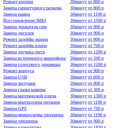
Ремонт кнопки
30
минут
от
800 р
Замена гарнитурного разъема
30
минут
от
800 р
Замена рамки
30
минут
от
1190 р
Восстановление IMEI
30
минут
от
1500 р
Замена держателя сим
30
минут
от
800 р
Замена дисплея
30
минут
от
900 р
Ремонт шлейфа экрана
30
минут
от
800 р
Ремонт шлейфа платы
30
минут
от
700 р
Замена датчика света
30
минут
от
1200 р
Замена встроенного микрофона
30
минут
от
500 р
Замена голосового динамика
30
минут
от
1200 р
Ремонт корпуса
30
минут
от
900 р
Замена USB
30
минут
от
600 р
Замена заглушек
30
минут
от
800 р
Замена глазка камеры
30
минут
от
300 р
Замена материнской платы
30
минут
от
1300 р
Замена контроллера питания
30
минут
от
1190 р
Замена GPS
30
минут
от
700 р
Замена микросхемы тачскрина
30
минут
от
1190 р
Замена тачскрина
30
минут
от
900 р
Замена клавиатуры
30
минут
от
1850 р