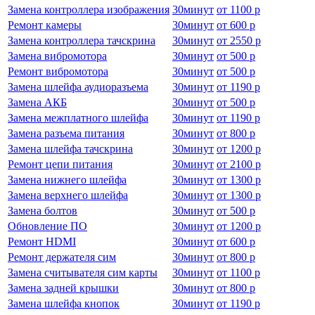
Замена контроллера изображения
30
минут
от
1100 р
Ремонт камеры
30
минут
от
600 р
Замена контроллера тачскрина
30
минут
от
2550 р
Замена вибромотора
30
минут
от
500 р
Ремонт вибромотора
30
минут
от
500 р
Замена шлейфа аудиоразъема
30
минут
от
1190 р
Замена АКБ
30
минут
от
500 р
Замена межплатного шлейфа
30
минут
от
1190 р
Замена разъема питания
30
минут
от
800 р
Замена шлейфа тачскрина
30
минут
от
1200 р
Ремонт цепи питания
30
минут
от
2100 р
Замена нижнего шлейфа
30
минут
от
1300 р
Замена верхнего шлейфа
30
минут
от
1300 р
Замена болтов
30
минут
от
500 р
Обновление ПО
30
минут
от
1200 р
Ремонт HDMI
30
минут
от
600 р
Ремонт держателя сим
30
минут
от
800 р
Замена считывателя сим карты
30
минут
от
1100 р
Замена задней крышки
30
минут
от
800 р
Замена шлейфа кнопок
30
минут
от
1190 р