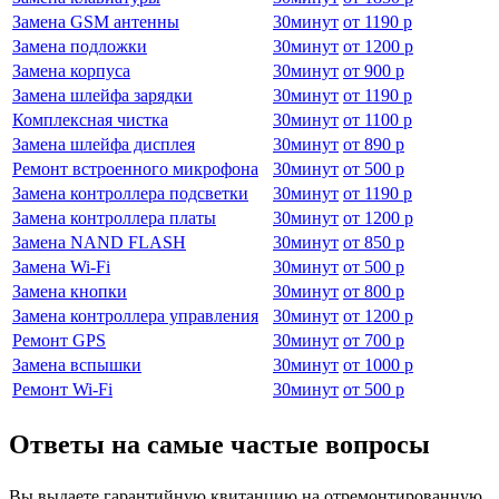
Замена GSM антенны
30
минут
от
1190 р
Замена подложки
30
минут
от
1200 р
Замена корпуса
30
минут
от
900 р
Замена шлейфа зарядки
30
минут
от
1190 р
Комплексная чистка
30
минут
от
1100 р
Замена шлейфа дисплея
30
минут
от
890 р
Ремонт встроенного микрофона
30
минут
от
500 р
Замена контроллера подсветки
30
минут
от
1190 р
Замена контроллера платы
30
минут
от
1200 р
Замена NAND FLASH
30
минут
от
850 р
Замена Wi-Fi
30
минут
от
500 р
Замена кнопки
30
минут
от
800 р
Замена контроллера управления
30
минут
от
1200 р
Ремонт GPS
30
минут
от
700 р
Замена вспышки
30
минут
от
1000 р
Ремонт Wi-Fi
30
минут
от
500 р
Ответы на самые частые вопросы
Вы выдаете гарантийную квитанцию на отремонтированную