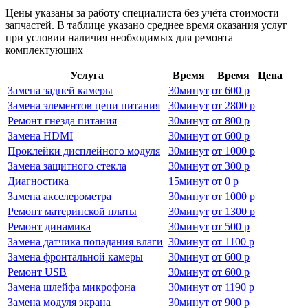
Цены указаны за работу специалиста без учёта стоимости
запчастей. В таблице указано среднее время оказания услуг
при условии наличия необходимых для ремонта
комплектующих
Услуга
Время
Время
Цена
Замена задней камеры
30
минут
от
600 р
Замена элементов цепи питания
30
минут
от
2800 р
Ремонт гнезда питания
30
минут
от
800 р
Замена HDMI
30
минут
от
600 р
Проклейки дисплейного модуля
30
минут
от
1000 р
Замена защитного стекла
30
минут
от
300 р
Диагностика
15
минут
от
0 р
Замена акселерометра
30
минут
от
1000 р
Ремонт материнской платы
30
минут
от
1300 р
Ремонт динамика
30
минут
от
500 р
Замена датчика попадания влаги
30
минут
от
1100 р
Замена фронтальной камеры
30
минут
от
600 р
Ремонт USB
30
минут
от
600 р
Замена шлейфа микрофона
30
минут
от
1190 р
Замена модуля экрана
30
минут
от
900 р