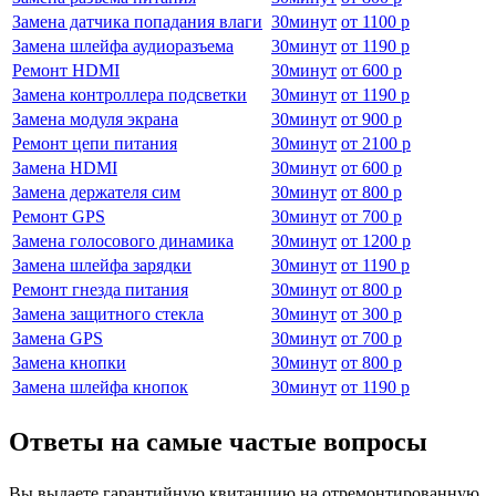
Замена датчика попадания влаги
30
минут
от
1100 р
Замена шлейфа аудиоразъема
30
минут
от
1190 р
Ремонт HDMI
30
минут
от
600 р
Замена контроллера подсветки
30
минут
от
1190 р
Замена модуля экрана
30
минут
от
900 р
Ремонт цепи питания
30
минут
от
2100 р
Замена HDMI
30
минут
от
600 р
Замена держателя сим
30
минут
от
800 р
Ремонт GPS
30
минут
от
700 р
Замена голосового динамика
30
минут
от
1200 р
Замена шлейфа зарядки
30
минут
от
1190 р
Ремонт гнезда питания
30
минут
от
800 р
Замена защитного стекла
30
минут
от
300 р
Замена GPS
30
минут
от
700 р
Замена кнопки
30
минут
от
800 р
Замена шлейфа кнопок
30
минут
от
1190 р
Ответы на самые частые вопросы
Вы выдаете гарантийную квитанцию на отремонтированную