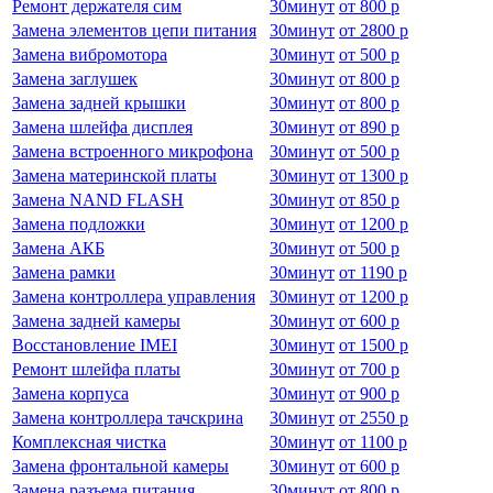
Ремонт держателя сим
30
минут
от
800 р
Замена элементов цепи питания
30
минут
от
2800 р
Замена вибромотора
30
минут
от
500 р
Замена заглушек
30
минут
от
800 р
Замена задней крышки
30
минут
от
800 р
Замена шлейфа дисплея
30
минут
от
890 р
Замена встроенного микрофона
30
минут
от
500 р
Замена материнской платы
30
минут
от
1300 р
Замена NAND FLASH
30
минут
от
850 р
Замена подложки
30
минут
от
1200 р
Замена АКБ
30
минут
от
500 р
Замена рамки
30
минут
от
1190 р
Замена контроллера управления
30
минут
от
1200 р
Замена задней камеры
30
минут
от
600 р
Восстановление IMEI
30
минут
от
1500 р
Ремонт шлейфа платы
30
минут
от
700 р
Замена корпуса
30
минут
от
900 р
Замена контроллера тачскрина
30
минут
от
2550 р
Комплексная чистка
30
минут
от
1100 р
Замена фронтальной камеры
30
минут
от
600 р
Замена разъема питания
30
минут
от
800 р