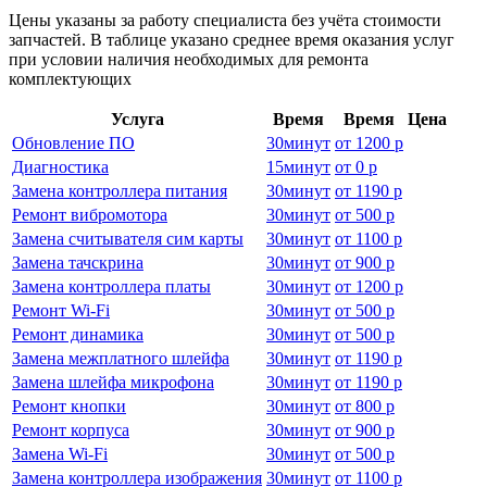
Цены указаны за работу специалиста без учёта стоимости
запчастей. В таблице указано среднее время оказания услуг
при условии наличия необходимых для ремонта
комплектующих
Услуга
Время
Время
Цена
Обновление ПО
30
минут
от
1200 р
Диагностика
15
минут
от
0 р
Замена контроллера питания
30
минут
от
1190 р
Ремонт вибромотора
30
минут
от
500 р
Замена считывателя сим карты
30
минут
от
1100 р
Замена тачскрина
30
минут
от
900 р
Замена контроллера платы
30
минут
от
1200 р
Ремонт Wi-Fi
30
минут
от
500 р
Ремонт динамика
30
минут
от
500 р
Замена межплатного шлейфа
30
минут
от
1190 р
Замена шлейфа микрофона
30
минут
от
1190 р
Ремонт кнопки
30
минут
от
800 р
Ремонт корпуса
30
минут
от
900 р
Замена Wi-Fi
30
минут
от
500 р
Замена контроллера изображения
30
минут
от
1100 р