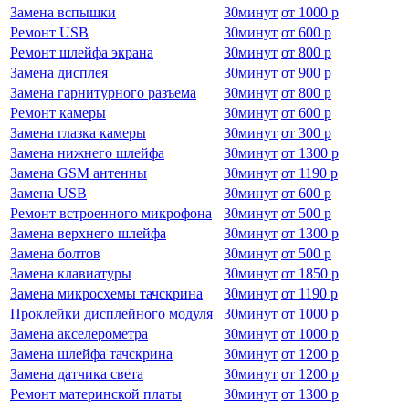
Замена вспышки
30
минут
от
1000 р
Ремонт USB
30
минут
от
600 р
Ремонт шлейфа экрана
30
минут
от
800 р
Замена дисплея
30
минут
от
900 р
Замена гарнитурного разъема
30
минут
от
800 р
Ремонт камеры
30
минут
от
600 р
Замена глазка камеры
30
минут
от
300 р
Замена нижнего шлейфа
30
минут
от
1300 р
Замена GSM антенны
30
минут
от
1190 р
Замена USB
30
минут
от
600 р
Ремонт встроенного микрофона
30
минут
от
500 р
Замена верхнего шлейфа
30
минут
от
1300 р
Замена болтов
30
минут
от
500 р
Замена клавиатуры
30
минут
от
1850 р
Замена микросхемы тачскрина
30
минут
от
1190 р
Проклейки дисплейного модуля
30
минут
от
1000 р
Замена акселерометра
30
минут
от
1000 р
Замена шлейфа тачскрина
30
минут
от
1200 р
Замена датчика света
30
минут
от
1200 р
Ремонт материнской платы
30
минут
от
1300 р