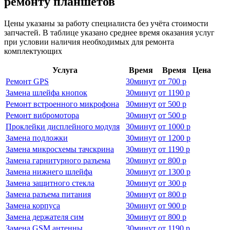
ремонту планшетов
Цены указаны за работу специалиста без учёта стоимости
запчастей. В таблице указано среднее время оказания услуг
при условии наличия необходимых для ремонта
комплектующих
Услуга
Время
Время
Цена
Ремонт GPS
30
минут
от
700 р
Замена шлейфа кнопок
30
минут
от
1190 р
Ремонт встроенного микрофона
30
минут
от
500 р
Ремонт вибромотора
30
минут
от
500 р
Проклейки дисплейного модуля
30
минут
от
1000 р
Замена подложки
30
минут
от
1200 р
Замена микросхемы тачскрина
30
минут
от
1190 р
Замена гарнитурного разъема
30
минут
от
800 р
Замена нижнего шлейфа
30
минут
от
1300 р
Замена защитного стекла
30
минут
от
300 р
Замена разъема питания
30
минут
от
800 р
Замена корпуса
30
минут
от
900 р
Замена держателя сим
30
минут
от
800 р
Замена GSM антенны
30
минут
от
1190 р