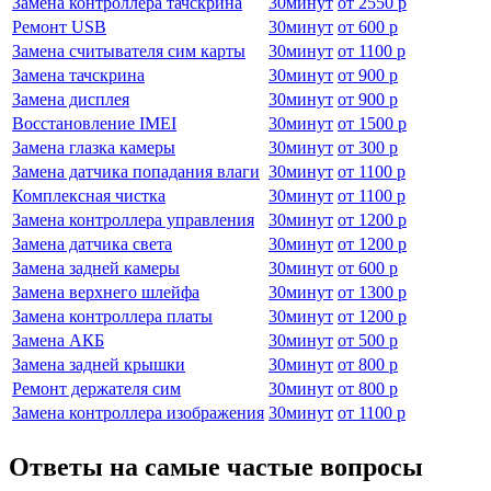
Замена контроллера тачскрина
30
минут
от
2550 р
Ремонт USB
30
минут
от
600 р
Замена считывателя сим карты
30
минут
от
1100 р
Замена тачскрина
30
минут
от
900 р
Замена дисплея
30
минут
от
900 р
Восстановление IMEI
30
минут
от
1500 р
Замена глазка камеры
30
минут
от
300 р
Замена датчика попадания влаги
30
минут
от
1100 р
Комплексная чистка
30
минут
от
1100 р
Замена контроллера управления
30
минут
от
1200 р
Замена датчика света
30
минут
от
1200 р
Замена задней камеры
30
минут
от
600 р
Замена верхнего шлейфа
30
минут
от
1300 р
Замена контроллера платы
30
минут
от
1200 р
Замена АКБ
30
минут
от
500 р
Замена задней крышки
30
минут
от
800 р
Ремонт держателя сим
30
минут
от
800 р
Замена контроллера изображения
30
минут
от
1100 р
Ответы на самые частые вопросы