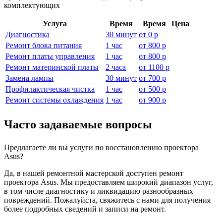
комплектующих
Услуга
Время
Время
Цена
Диагностика
30 минут
от
0 р
Ремонт блока питания
1 час
от
800 р
Ремонт платы управления
1 час
от
800 р
Ремонт материнской платы
2 часа
от
1100 р
Замена лампы
30 минут
от
700 р
Профилактическая чистка
1 час
от
500 р
Ремонт системы охлаждения
1 час
от
900 р
Часто задаваемые вопросы
Предлагаете ли вы услуги по восстановлению проектора
Asus?
Да, в нашей ремонтной мастерской доступен ремонт
проектора Asus. Мы предоставляем широкий диапазон услуг,
в том числе диагностику и ликвидацию разнообразных
повреждений. Пожалуйста, свяжитесь с нами для получения
более подробных сведений и записи на ремонт.