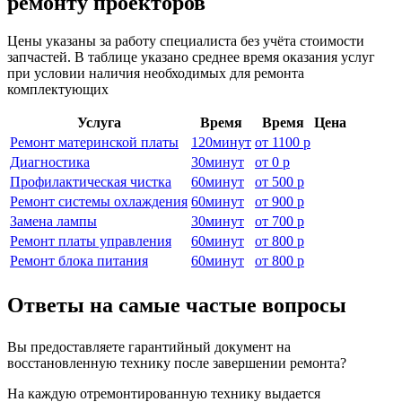
ремонту проекторов
Цены указаны за работу специалиста без учёта стоимости
запчастей. В таблице указано среднее время оказания услуг
при условии наличия необходимых для ремонта
комплектующих
Услуга
Время
Время
Цена
Ремонт материнской платы
120
минут
от
1100 р
Диагностика
30
минут
от
0 р
Профилактическая чистка
60
минут
от
500 р
Ремонт системы охлаждения
60
минут
от
900 р
Замена лампы
30
минут
от
700 р
Ремонт платы управления
60
минут
от
800 р
Ремонт блока питания
60
минут
от
800 р
Ответы на самые частые вопросы
Вы предоставляете гарантийный документ на
восстановленную технику после завершении ремонта?
На каждую отремонтированную технику выдается