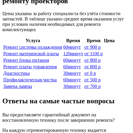
ремонту проекторов
Цены указаны за работу специалиста без учёта стоимости
запчастей. В таблице указано среднее время оказания услуг
при условии наличия необходимых для ремонта
комплектующих
Услуга
Время
Время
Цена
Ремонт системы охлаждения
60
минут
от
900 р
Ремонт материнской платы
120
минут
от
1100 р
Ремонт блока питания
60
минут
от
800 р
Ремонт платы управления
60
минут
от
800 р
Диагностика
30
минут
от
0 р
Профилактическая чистка
60
минут
от
500 р
Замена лампы
30
минут
от
700 р
Ответы на самые частые вопросы
Вы предоставляете гарантийный документ на
восстановленную технику после завершении ремонта?
На каждую отремонтированную технику выдается