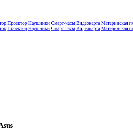
тор
Проектор
Наушники
Смарт-часы
Видеокарта
Материнская п
тор
Проектор
Наушники
Смарт-часы
Видеокарта
Материнская п
Asus