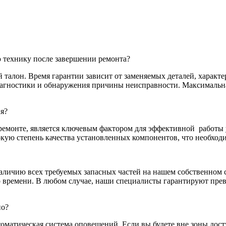
 технику после завершении ремонта?
алон. Время гарантии зависит от заменяемых деталей, характер
диагностики и обнаружения причины неисправности. Максимальн
я?
ремонте, является ключевым фактором для эффективной
работы 
окую степень качества установленных компонентов, что необход
личию всех требуемых запасных частей на нашем собственном ск
 времени. В любом случае, наши специалисты гарантируют прев
но?
томатическая система оповещений. Если вы будете вне зоны дост