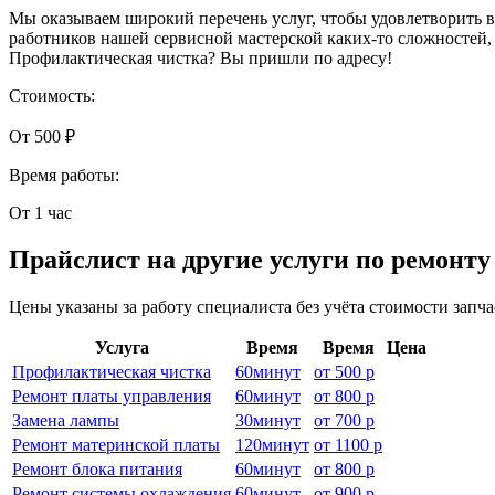
Мы оказываем широкий перечень услуг, чтобы удовлетворить в
работников нашей сервисной мастерской каких-то сложностей,
Профилактическая чистка? Вы пришли по адресу!
Стоимость:
От 500 ₽
Время работы:
От 1 час
Прайслист на другие услуги по ремонту
Цены указаны за работу специалиста без учёта стоимости запч
Услуга
Время
Время
Цена
Профилактическая чистка
60
минут
от
500 р
Ремонт платы управления
60
минут
от
800 р
Замена лампы
30
минут
от
700 р
Ремонт материнской платы
120
минут
от
1100 р
Ремонт блока питания
60
минут
от
800 р
Ремонт системы охлаждения
60
минут
от
900 р