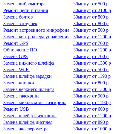
Замена вибромотора
30
минут
от
500 р
Ремонт цепи питания
30
минут
от
2100 р
Замена болтов
30
минут
от
500 р
Замена заглушек
30
минут
от
800 р
Ремонт встроенного микрофона
30
минут
от
500 р
Замена контроллера управления
30
минут
от
1200 р
Ремонт GPS
30
минут
от
700 р
Обновление ПО
30
минут
от
1200 р
Замена GPS
30
минут
от
700 р
Замена нижнего шлейфа
30
минут
от
1300 р
Замена Wi-Fi
30
минут
от
500 р
Замена шлейфа зарядки
30
минут
от
1190 р
Замена кнопки
30
минут
от
800 р
Замена верхнего шлейфа
30
минут
от
1300 р
Замена тачскрина
30
минут
от
900 р
Замена микросхемы тачскрина
30
минут
от
1190 р
Ремонт USB
30
минут
от
600 р
Замена шлейфа тачскрина
30
минут
от
1200 р
Замена шлейфа дисплея
30
минут
от
890 р
Замена акселерометра
30
минут
от
1000 р