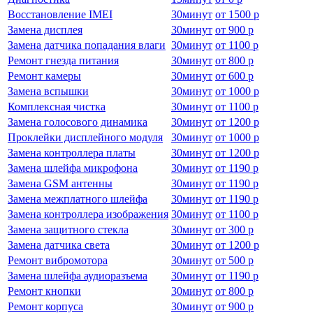
Восстановление IMEI
30
минут
от
1500 р
Замена дисплея
30
минут
от
900 р
Замена датчика попадания влаги
30
минут
от
1100 р
Ремонт гнезда питания
30
минут
от
800 р
Ремонт камеры
30
минут
от
600 р
Замена вспышки
30
минут
от
1000 р
Комплексная чистка
30
минут
от
1100 р
Замена голосового динамика
30
минут
от
1200 р
Проклейки дисплейного модуля
30
минут
от
1000 р
Замена контроллера платы
30
минут
от
1200 р
Замена шлейфа микрофона
30
минут
от
1190 р
Замена GSM антенны
30
минут
от
1190 р
Замена межплатного шлейфа
30
минут
от
1190 р
Замена контроллера изображения
30
минут
от
1100 р
Замена защитного стекла
30
минут
от
300 р
Замена датчика света
30
минут
от
1200 р
Ремонт вибромотора
30
минут
от
500 р
Замена шлейфа аудиоразъема
30
минут
от
1190 р
Ремонт кнопки
30
минут
от
800 р
Ремонт корпуса
30
минут
от
900 р