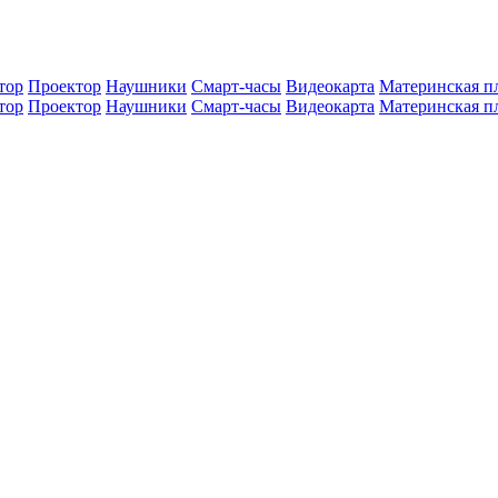
тор
Проектор
Наушники
Смарт-часы
Видеокарта
Материнская п
тор
Проектор
Наушники
Смарт-часы
Видеокарта
Материнская п