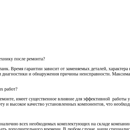
хнику после ремонта?
нк. Время гарантии зависит от заменяемых деталей, характера 
там диагностики и обнаружения причины неисправности. Максим
х работ?
емонте, имеет существенное влияние для эффективной
работы у
у и высокое качество установленных компонентов, что необход
я наличию всех необходимых комплектующих на складе компании.
ать дополнительного времени. В любом случае, наши специалис