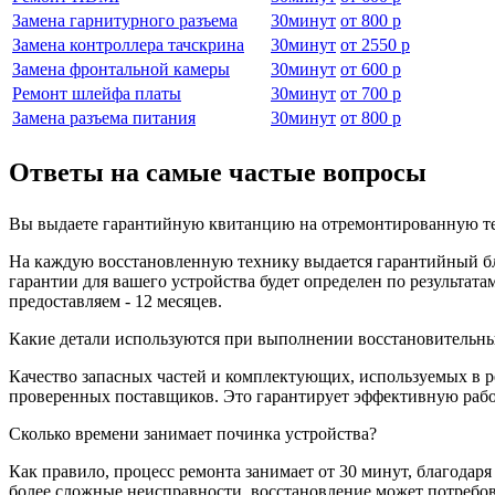
Замена гарнитурного разъема
30
минут
от
800 р
Замена контроллера тачскрина
30
минут
от
2550 р
Замена фронтальной камеры
30
минут
от
600 р
Ремонт шлейфа платы
30
минут
от
700 р
Замена разъема питания
30
минут
от
800 р
Ответы на самые частые вопросы
Вы выдаете гарантийную квитанцию на отремонтированную те
На каждую восстановленную технику выдается гарантийный бла
гарантии для вашего устройства будет определен по результа
предоставляем - 12 месяцев.
Какие детали используются при выполнении восстановительны
Качество запасных частей и комплектующих, используемых в р
проверенных поставщиков. Это гарантирует эффективную работ
Сколько времени занимает починка устройства?
Как правило, процесс ремонта занимает от 30 минут, благодар
более сложные неисправности, восстановление может потребов