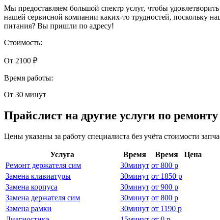
Мы предоставляем большой спектр услуг, чтобы удовлетворить
нашей сервисной компании каких-то трудностей, поскольку на
питания? Вы пришли по адресу!
Стоимость:
От 2100 ₽
Время работы:
От 30 минут
Прайслист на другие услуги по ремонт
Цены указаны за работу специалиста без учёта стоимости запч
Услуга
Время
Время
Цена
Ремонт держателя сим
30
минут
от
800 р
Замена клавиатуры
30
минут
от
1850 р
Замена корпуса
30
минут
от
900 р
Замена держателя сим
30
минут
от
800 р
Замена рамки
30
минут
от
1190 р
Диагностика
15
минут
от
0 р