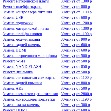
Ремонт материнской платы
30
минут
от
1300 р
Ремонт шлейфа экрана
30
минут
от
800 р
Замена контроллера питания
30
минут
от
1190 р
Замена USB
30
минут
от
600 р
Замена подложки
30
минут
от
1200 р
Замена материнской платы
30
минут
от
1300 р
Замена шлейфа кнопок
30
минут
от
1190 р
Замена модуля экрана
30
минут
от
900 р
Замена задней камеры
30
минут
от
600 р
Замена HDMI
30
минут
от
600 р
Замена встроенного микрофона
30
минут
от
500 р
Ремонт Wi-Fi
30
минут
от
500 р
Замена NAND FLASH
30
минут
от
850 р
Ремонт динамика
30
минут
от
500 р
Замена считывателя сим карты
30
минут
от
1100 р
Замена задней крышки
30
минут
от
800 р
Замена АКБ
30
минут
от
500 р
Замена элементов цепи питания
30
минут
от
2800 р
Замена контроллера подсветки
30
минут
от
1190 р
Замена глазка камеры
30
минут
от
300 р
Ремонт HDMI
30
минут
от
600 р