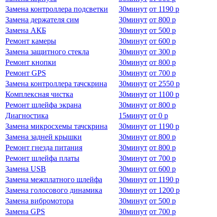
Замена контроллера подсветки
30
минут
от
1190 р
Замена держателя сим
30
минут
от
800 р
Замена АКБ
30
минут
от
500 р
Ремонт камеры
30
минут
от
600 р
Замена защитного стекла
30
минут
от
300 р
Ремонт кнопки
30
минут
от
800 р
Ремонт GPS
30
минут
от
700 р
Замена контроллера тачскрина
30
минут
от
2550 р
Комплексная чистка
30
минут
от
1100 р
Ремонт шлейфа экрана
30
минут
от
800 р
Диагностика
15
минут
от
0 р
Замена микросхемы тачскрина
30
минут
от
1190 р
Замена задней крышки
30
минут
от
800 р
Ремонт гнезда питания
30
минут
от
800 р
Ремонт шлейфа платы
30
минут
от
700 р
Замена USB
30
минут
от
600 р
Замена межплатного шлейфа
30
минут
от
1190 р
Замена голосового динамика
30
минут
от
1200 р
Замена вибромотора
30
минут
от
500 р
Замена GPS
30
минут
от
700 р