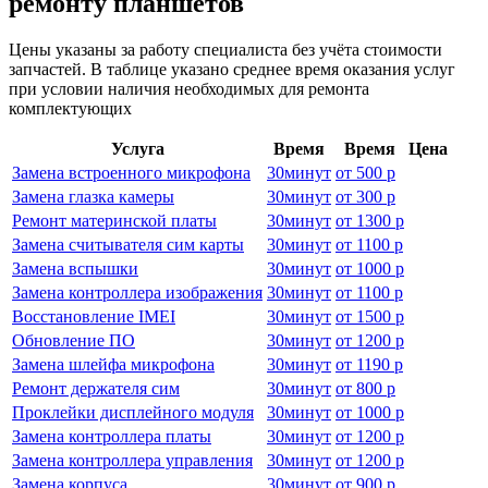
ремонту планшетов
Цены указаны за работу специалиста без учёта стоимости
запчастей. В таблице указано среднее время оказания услуг
при условии наличия необходимых для ремонта
комплектующих
Услуга
Время
Время
Цена
Замена встроенного микрофона
30
минут
от
500 р
Замена глазка камеры
30
минут
от
300 р
Ремонт материнской платы
30
минут
от
1300 р
Замена считывателя сим карты
30
минут
от
1100 р
Замена вспышки
30
минут
от
1000 р
Замена контроллера изображения
30
минут
от
1100 р
Восстановление IMEI
30
минут
от
1500 р
Обновление ПО
30
минут
от
1200 р
Замена шлейфа микрофона
30
минут
от
1190 р
Ремонт держателя сим
30
минут
от
800 р
Проклейки дисплейного модуля
30
минут
от
1000 р
Замена контроллера платы
30
минут
от
1200 р
Замена контроллера управления
30
минут
от
1200 р
Замена корпуса
30
минут
от
900 р