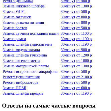
Ремонт динамика
30
минут
от
500 р
Замена нижнего шлейфа
30
минут
от
1300 р
Замена Wi-Fi
30
минут
от
500 р
Замена заглушек
30
минут
от
800 р
Замена разъема питания
30
минут
от
800 р
Замена болтов
30
минут
от
500 р
Замена датчика попадания влаги
30
минут
от
1100 р
Замена рамки
30
минут
от
1190 р
Замена шлейфа аудиоразъема
30
минут
от
1190 р
Замена модуля экрана
30
минут
от
900 р
Замена шлейфа тачскрина
30
минут
от
1200 р
Замена акселерометра
30
минут
от
1000 р
Замена материнской платы
30
минут
от
1300 р
Ремонт встроенного микрофона
30
минут
от
500 р
Ремонт цепи питания
30
минут
от
2100 р
Ремонт вибромотора
30
минут
от
500 р
Замена HDMI
30
минут
от
600 р
Замена шлейфа зарядки
30
минут
от
1190 р
Ответы на самые частые вопросы