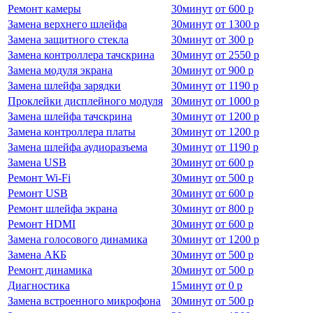
Ремонт камеры
30
минут
от
600 р
Замена верхнего шлейфа
30
минут
от
1300 р
Замена защитного стекла
30
минут
от
300 р
Замена контроллера тачскрина
30
минут
от
2550 р
Замена модуля экрана
30
минут
от
900 р
Замена шлейфа зарядки
30
минут
от
1190 р
Проклейки дисплейного модуля
30
минут
от
1000 р
Замена шлейфа тачскрина
30
минут
от
1200 р
Замена контроллера платы
30
минут
от
1200 р
Замена шлейфа аудиоразъема
30
минут
от
1190 р
Замена USB
30
минут
от
600 р
Ремонт Wi-Fi
30
минут
от
500 р
Ремонт USB
30
минут
от
600 р
Ремонт шлейфа экрана
30
минут
от
800 р
Ремонт HDMI
30
минут
от
600 р
Замена голосового динамика
30
минут
от
1200 р
Замена АКБ
30
минут
от
500 р
Ремонт динамика
30
минут
от
500 р
Диагностика
15
минут
от
0 р
Замена встроенного микрофона
30
минут
от
500 р