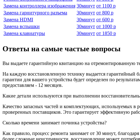
Замена контроллера изображения
30
минут
от
1100 р
Замена гарнитурного разъема
30
минут
от
800 р
Замена HDMI
30
минут
от
600 р
Замена вспышки
30
минут
от
1000 р
Замена клавиатуры
30
минут
от
1850 р
Ответы на самые частые вопросы
Вы выдаете гарантийную квитанцию на отремонтированную те
На каждую восстановленную технику выдается гарантийный бла
гарантии для вашего устройства будет определен по результа
предоставляем - 12 месяцев.
Какие детали используются при выполнении восстановительны
Качество запасных частей и комплектующих, используемых в р
проверенных поставщиков. Это гарантирует эффективную работ
Сколько времени занимает починка устройства?
Как правило, процесс ремонта занимает от 30 минут, благодар
более сложные неисправности, восстановление может потребов