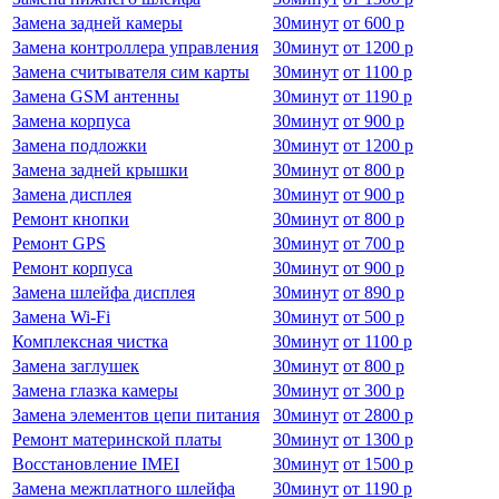
Замена задней камеры
30
минут
от
600 р
Замена контроллера управления
30
минут
от
1200 р
Замена считывателя сим карты
30
минут
от
1100 р
Замена GSM антенны
30
минут
от
1190 р
Замена корпуса
30
минут
от
900 р
Замена подложки
30
минут
от
1200 р
Замена задней крышки
30
минут
от
800 р
Замена дисплея
30
минут
от
900 р
Ремонт кнопки
30
минут
от
800 р
Ремонт GPS
30
минут
от
700 р
Ремонт корпуса
30
минут
от
900 р
Замена шлейфа дисплея
30
минут
от
890 р
Замена Wi-Fi
30
минут
от
500 р
Комплексная чистка
30
минут
от
1100 р
Замена заглушек
30
минут
от
800 р
Замена глазка камеры
30
минут
от
300 р
Замена элементов цепи питания
30
минут
от
2800 р
Ремонт материнской платы
30
минут
от
1300 р
Восстановление IMEI
30
минут
от
1500 р
Замена межплатного шлейфа
30
минут
от
1190 р