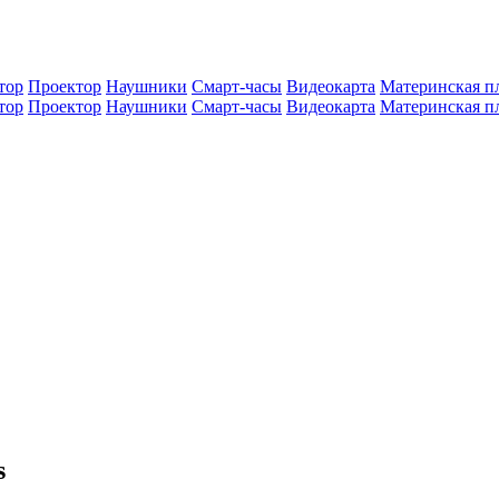
тор
Проектор
Наушники
Смарт-часы
Видеокарта
Материнская п
тор
Проектор
Наушники
Смарт-часы
Видеокарта
Материнская п
s