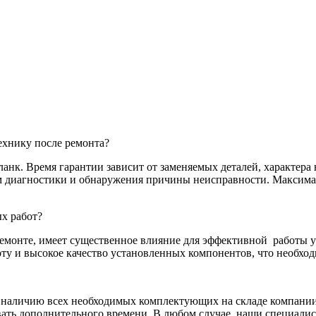
хнику после ремонта?
нк. Время гарантии зависит от заменяемых деталей, характера 
там диагностики и обнаружения причины неисправности. Максим
х работ?
емонте, имеет существенное влияние для эффективной
работы у
у и высокое качество установленных компонентов, что необход
я наличию всех необходимых комплектующих на складе компании.
ать дополнительного времени. В любом случае, наши специалис