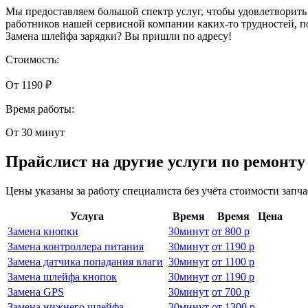
Мы предоставляем большой спектр услуг, чтобы удовлетворить
работников нашей сервисной компании каких-то трудностей, п
Замена шлейфа зарядки? Вы пришли по адресу!
Стоимость:
От 1190 ₽
Время работы:
От 30 минут
Прайслист на другие услуги по ремонт
Цены указаны за работу специалиста без учёта стоимости запч
Услуга
Время
Время
Цена
Замена кнопки
30
минут
от
800 р
Замена контроллера питания
30
минут
от
1190 р
Замена датчика попадания влаги
30
минут
от
1100 р
Замена шлейфа кнопок
30
минут
от
1190 р
Замена GPS
30
минут
от
700 р
Замена нижнего шлейфа
30
минут
от
1300 р