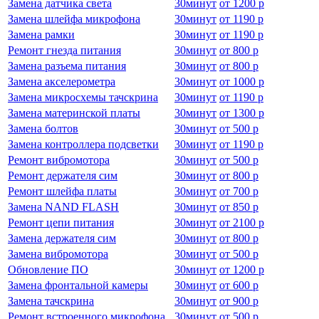
Замена датчика света
30
минут
от
1200 р
Замена шлейфа микрофона
30
минут
от
1190 р
Замена рамки
30
минут
от
1190 р
Ремонт гнезда питания
30
минут
от
800 р
Замена разъема питания
30
минут
от
800 р
Замена акселерометра
30
минут
от
1000 р
Замена микросхемы тачскрина
30
минут
от
1190 р
Замена материнской платы
30
минут
от
1300 р
Замена болтов
30
минут
от
500 р
Замена контроллера подсветки
30
минут
от
1190 р
Ремонт вибромотора
30
минут
от
500 р
Ремонт держателя сим
30
минут
от
800 р
Ремонт шлейфа платы
30
минут
от
700 р
Замена NAND FLASH
30
минут
от
850 р
Ремонт цепи питания
30
минут
от
2100 р
Замена держателя сим
30
минут
от
800 р
Замена вибромотора
30
минут
от
500 р
Обновление ПО
30
минут
от
1200 р
Замена фронтальной камеры
30
минут
от
600 р
Замена тачскрина
30
минут
от
900 р
Ремонт встроенного микрофона
30
минут
от
500 р