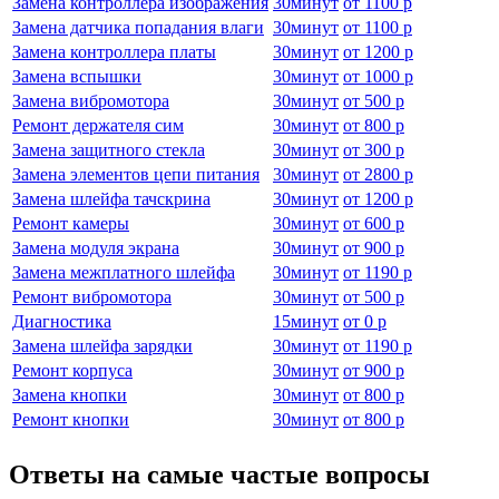
Замена контроллера изображения
30
минут
от
1100 р
Замена датчика попадания влаги
30
минут
от
1100 р
Замена контроллера платы
30
минут
от
1200 р
Замена вспышки
30
минут
от
1000 р
Замена вибромотора
30
минут
от
500 р
Ремонт держателя сим
30
минут
от
800 р
Замена защитного стекла
30
минут
от
300 р
Замена элементов цепи питания
30
минут
от
2800 р
Замена шлейфа тачскрина
30
минут
от
1200 р
Ремонт камеры
30
минут
от
600 р
Замена модуля экрана
30
минут
от
900 р
Замена межплатного шлейфа
30
минут
от
1190 р
Ремонт вибромотора
30
минут
от
500 р
Диагностика
15
минут
от
0 р
Замена шлейфа зарядки
30
минут
от
1190 р
Ремонт корпуса
30
минут
от
900 р
Замена кнопки
30
минут
от
800 р
Ремонт кнопки
30
минут
от
800 р
Ответы на самые частые вопросы