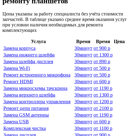
ремонту планшетов
Цены указаны за работу специалиста без учёта стоимости
запчастей. В таблице указано среднее время оказания услуг
при условии наличия необходимых для ремонта
комплектующих
Услуга
Время
Время
Цена
Замена корпуса
30
минут
от
900 р
Замена нижнего шлейфа
30
минут
от
1300 р
Замена шлейфа дисплея
30
минут
от
890 р
Замена Wi-Fi
30
минут
от
500 р
Ремонт встроенного микрофона
30
минут
от
500 р
Ремонт HDMI
30
минут
от
600 р
Замена микросхемы тачскрина
30
минут
от
1190 р
Замена верхнего шлейфа
30
минут
от
1300 р
Замена контроллера управления
30
минут
от
1200 р
Ремонт цепи питания
30
минут
от
2100 р
Замена GSM антенны
30
минут
от
1190 р
Замена USB
30
минут
от
600 р
Комплексная чистка
30
минут
от
1100 р
Замена дисплея
30
минут
от
900 р