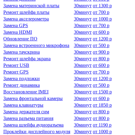
Замена материнской платы
30
минут
от
1300 р
Ремонт шлейфа платы
30
минут
от
700 р
Замена акселерометра
30
минут
от
1000 р
Замена GPS
30
минут
от
700 р
Замена HDMI
30
минут
от
600 р
Обновление ПО
30
минут
от
1200 р
Замена встроенного микрофона
30
минут
от
500 р
Замена тачскрина
30
минут
от
900 р
Ремонт шлейфа экрана
30
минут
от
800 р
Ремонт USB
30
минут
от
600 р
Ремонт GPS
30
минут
от
700 р
Замена подложки
30
минут
от
1200 р
Ремонт динамика
30
минут
от
500 р
Восстановление IMEI
30
минут
от
1500 р
Замена фронтальной камеры
30
минут
от
600 р
Замена клавиатуры
30
минут
от
1850 р
Замена держателя сим
30
минут
от
800 р
Замена разъема питания
30
минут
от
800 р
Замена шлейфа аудиоразъема
30
минут
от
1190 р
Проклейки дисплейного модуля
30
минут
от
1000 р