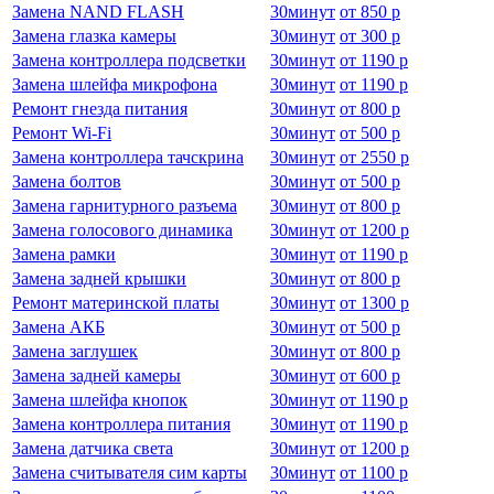
Замена NAND FLASH
30
минут
от
850 р
Замена глазка камеры
30
минут
от
300 р
Замена контроллера подсветки
30
минут
от
1190 р
Замена шлейфа микрофона
30
минут
от
1190 р
Ремонт гнезда питания
30
минут
от
800 р
Ремонт Wi-Fi
30
минут
от
500 р
Замена контроллера тачскрина
30
минут
от
2550 р
Замена болтов
30
минут
от
500 р
Замена гарнитурного разъема
30
минут
от
800 р
Замена голосового динамика
30
минут
от
1200 р
Замена рамки
30
минут
от
1190 р
Замена задней крышки
30
минут
от
800 р
Ремонт материнской платы
30
минут
от
1300 р
Замена АКБ
30
минут
от
500 р
Замена заглушек
30
минут
от
800 р
Замена задней камеры
30
минут
от
600 р
Замена шлейфа кнопок
30
минут
от
1190 р
Замена контроллера питания
30
минут
от
1190 р
Замена датчика света
30
минут
от
1200 р
Замена считывателя сим карты
30
минут
от
1100 р