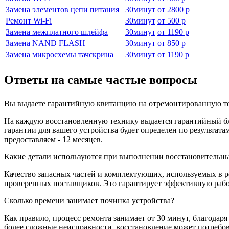
Замена элементов цепи питания
30
минут
от
2800 р
Ремонт Wi-Fi
30
минут
от
500 р
Замена межплатного шлейфа
30
минут
от
1190 р
Замена NAND FLASH
30
минут
от
850 р
Замена микросхемы тачскрина
30
минут
от
1190 р
Ответы на самые частые вопросы
Вы выдаете гарантийную квитанцию на отремонтированную те
На каждую восстановленную технику выдается гарантийный бла
гарантии для вашего устройства будет определен по результа
предоставляем - 12 месяцев.
Какие детали используются при выполнении восстановительны
Качество запасных частей и комплектующих, используемых в р
проверенных поставщиков. Это гарантирует эффективную работ
Сколько времени занимает починка устройства?
Как правило, процесс ремонта занимает от 30 минут, благодар
более сложные неисправности, восстановление может потребов