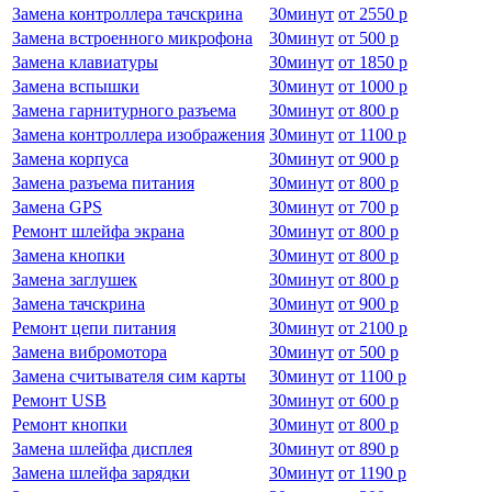
Замена контроллера тачскрина
30
минут
от
2550 р
Замена встроенного микрофона
30
минут
от
500 р
Замена клавиатуры
30
минут
от
1850 р
Замена вспышки
30
минут
от
1000 р
Замена гарнитурного разъема
30
минут
от
800 р
Замена контроллера изображения
30
минут
от
1100 р
Замена корпуса
30
минут
от
900 р
Замена разъема питания
30
минут
от
800 р
Замена GPS
30
минут
от
700 р
Ремонт шлейфа экрана
30
минут
от
800 р
Замена кнопки
30
минут
от
800 р
Замена заглушек
30
минут
от
800 р
Замена тачскрина
30
минут
от
900 р
Ремонт цепи питания
30
минут
от
2100 р
Замена вибромотора
30
минут
от
500 р
Замена считывателя сим карты
30
минут
от
1100 р
Ремонт USB
30
минут
от
600 р
Ремонт кнопки
30
минут
от
800 р
Замена шлейфа дисплея
30
минут
от
890 р
Замена шлейфа зарядки
30
минут
от
1190 р