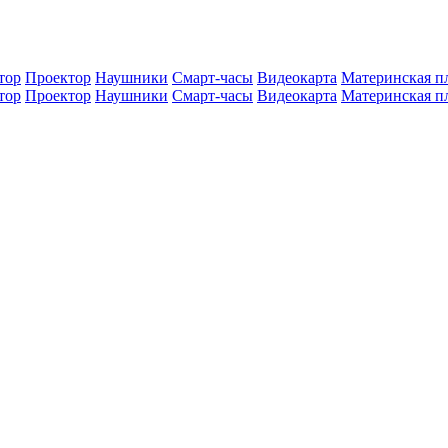
тор
Проектор
Наушники
Смарт-часы
Видеокарта
Материнская п
тор
Проектор
Наушники
Смарт-часы
Видеокарта
Материнская п