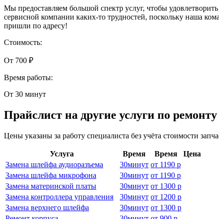
Мы предоставляем большой спектр услуг, чтобы удовлетворить
сервисной компании каких-то трудностей, поскольку наша ко
пришли по адресу!
Стоимость:
От 700 ₽
Время работы:
От 30 минут
Прайслист на другие услуги по ремонт
Цены указаны за работу специалиста без учёта стоимости запч
Услуга
Время
Время
Цена
Замена шлейфа аудиоразъема
30
минут
от
1190 р
Замена шлейфа микрофона
30
минут
от
1190 р
Замена материнской платы
30
минут
от
1300 р
Замена контроллера управления
30
минут
от
1200 р
Замена верхнего шлейфа
30
минут
от
1300 р
Ремонт корпуса
30
минут
от
900 р