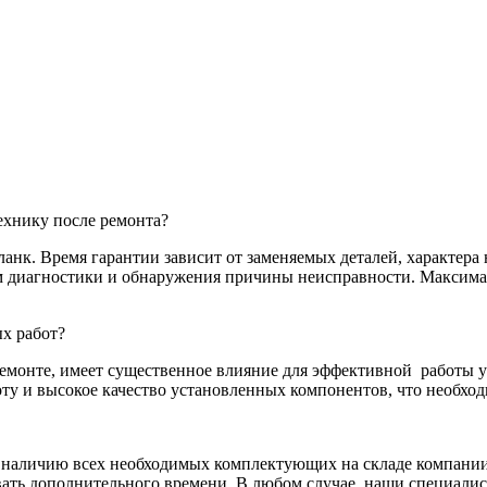
хнику после ремонта?
нк. Время гарантии зависит от заменяемых деталей, характера 
там диагностики и обнаружения причины неисправности. Максим
х работ?
емонте, имеет существенное влияние для эффективной
работы у
у и высокое качество установленных компонентов, что необход
я наличию всех необходимых комплектующих на складе компании.
ать дополнительного времени. В любом случае, наши специалис