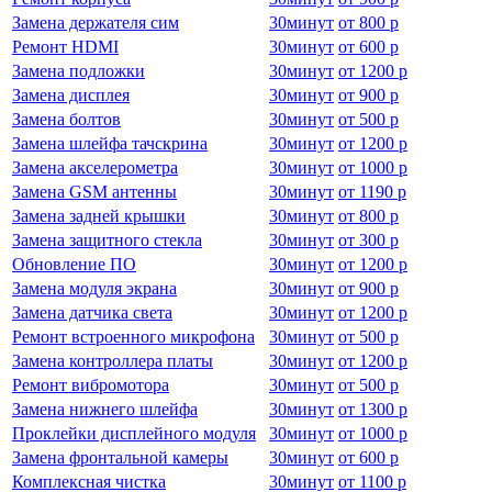
Замена держателя сим
30
минут
от
800 р
Ремонт HDMI
30
минут
от
600 р
Замена подложки
30
минут
от
1200 р
Замена дисплея
30
минут
от
900 р
Замена болтов
30
минут
от
500 р
Замена шлейфа тачскрина
30
минут
от
1200 р
Замена акселерометра
30
минут
от
1000 р
Замена GSM антенны
30
минут
от
1190 р
Замена задней крышки
30
минут
от
800 р
Замена защитного стекла
30
минут
от
300 р
Обновление ПО
30
минут
от
1200 р
Замена модуля экрана
30
минут
от
900 р
Замена датчика света
30
минут
от
1200 р
Ремонт встроенного микрофона
30
минут
от
500 р
Замена контроллера платы
30
минут
от
1200 р
Ремонт вибромотора
30
минут
от
500 р
Замена нижнего шлейфа
30
минут
от
1300 р
Проклейки дисплейного модуля
30
минут
от
1000 р
Замена фронтальной камеры
30
минут
от
600 р
Комплексная чистка
30
минут
от
1100 р