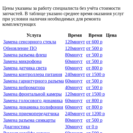
Цены указаны за работу специалиста без учёта стоимости
запчастей. В таблице указано среднее время оказания услуг
при условии наличия необходимых для ремонта
комплектующих
Услуга
Время
Время
Цена
Замена сенсорного стекла
120
минут
от
600 р
Обновление ПО
120
минут
от
500 р
Замена разъема флеш
80
минут
от
500 р
Замена микрофона
60
минут
от
500 р
Замена датчика света
60
минут
от
800 р
Замена контроллера питания
240
минут
от
1500 р
Замена гарнитурного разъема
60
минут
от
500 р
Замена виброматора
40
минут
от
500 р
Замена фронтальной камеры
120
минут
от
1500 р
Замена голосового динамика
60
минут
от
800 р
Замена динамика полифонии
60
минут
от
800 р
Замена приемопередатчика
240
минут
от
1200 р
Замена разъема симкарты
80
минут
от
500 р
Диагностика
30
минут
от
0 р