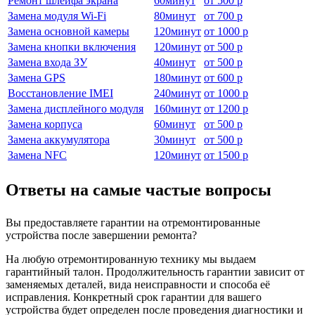
Ремонт шлейфа экрана
60
минут
от
500 р
Замена модуля Wi-Fi
80
минут
от
700 р
Замена основной камеры
120
минут
от
1000 р
Замена кнопки включения
120
минут
от
500 р
Замена входа ЗУ
40
минут
от
500 р
Замена GPS
180
минут
от
600 р
Восстановление IMEI
240
минут
от
1000 р
Замена дисплейного модуля
160
минут
от
1200 р
Замена корпуса
60
минут
от
500 р
Замена аккумулятора
30
минут
от
500 р
Замена NFC
120
минут
от
1500 р
Ответы на самые частые вопросы
Вы предоставляете гарантии на отремонтированные
устройства после завершении ремонта?
На любую отремонтированную технику мы выдаем
гарантийный талон. Продолжительность гарантии зависит от
заменяемых деталей, вида неисправности и способа её
исправления. Конкретный срок гарантии для вашего
устройства будет определен после проведения диагностики и