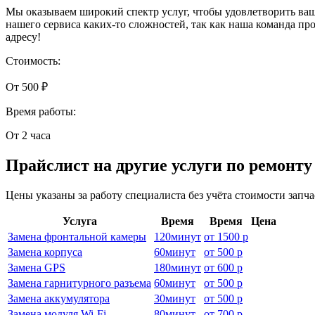
Мы оказываем широкий спектр услуг, чтобы удовлетворить ва
нашего сервиса каких-то сложностей, так как наша команда 
адресу!
Стоимость:
От 500 ₽
Время работы:
От 2 часа
Прайслист на другие услуги по ремонт
Цены указаны за работу специалиста без учёта стоимости запч
Услуга
Время
Время
Цена
Замена фронтальной камеры
120
минут
от
1500 р
Замена корпуса
60
минут
от
500 р
Замена GPS
180
минут
от
600 р
Замена гарнитурного разъема
60
минут
от
500 р
Замена аккумулятора
30
минут
от
500 р
Замена модуля Wi-Fi
80
минут
от
700 р