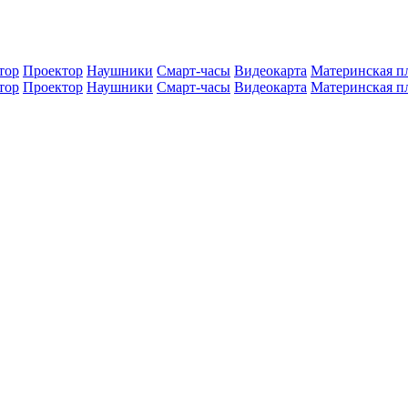
тор
Проектор
Наушники
Смарт-часы
Видеокарта
Материнская п
тор
Проектор
Наушники
Смарт-часы
Видеокарта
Материнская п