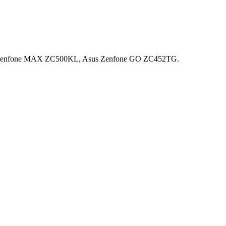
s Zenfone MAX ZC500KL, Asus Zenfone GO ZC452TG.