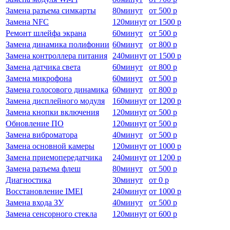
Замена разъема симкарты
80
минут
от
500 р
Замена NFC
120
минут
от
1500 р
Ремонт шлейфа экрана
60
минут
от
500 р
Замена динамика полифонии
60
минут
от
800 р
Замена контроллера питания
240
минут
от
1500 р
Замена датчика света
60
минут
от
800 р
Замена микрофона
60
минут
от
500 р
Замена голосового динамика
60
минут
от
800 р
Замена дисплейного модуля
160
минут
от
1200 р
Замена кнопки включения
120
минут
от
500 р
Обновление ПО
120
минут
от
500 р
Замена виброматора
40
минут
от
500 р
Замена основной камеры
120
минут
от
1000 р
Замена приемопередатчика
240
минут
от
1200 р
Замена разъема флеш
80
минут
от
500 р
Диагностика
30
минут
от
0 р
Восстановление IMEI
240
минут
от
1000 р
Замена входа ЗУ
40
минут
от
500 р
Замена сенсорного стекла
120
минут
от
600 р