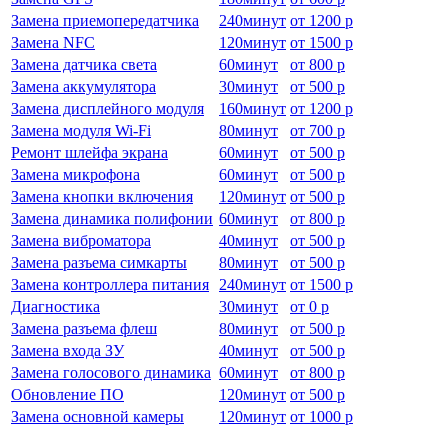
Замена приемопередатчика
240
минут
от
1200 р
Замена NFC
120
минут
от
1500 р
Замена датчика света
60
минут
от
800 р
Замена аккумулятора
30
минут
от
500 р
Замена дисплейного модуля
160
минут
от
1200 р
Замена модуля Wi-Fi
80
минут
от
700 р
Ремонт шлейфа экрана
60
минут
от
500 р
Замена микрофона
60
минут
от
500 р
Замена кнопки включения
120
минут
от
500 р
Замена динамика полифонии
60
минут
от
800 р
Замена виброматора
40
минут
от
500 р
Замена разъема симкарты
80
минут
от
500 р
Замена контроллера питания
240
минут
от
1500 р
Диагностика
30
минут
от
0 р
Замена разъема флеш
80
минут
от
500 р
Замена входа ЗУ
40
минут
от
500 р
Замена голосового динамика
60
минут
от
800 р
Обновление ПО
120
минут
от
500 р
Замена основной камеры
120
минут
от
1000 р