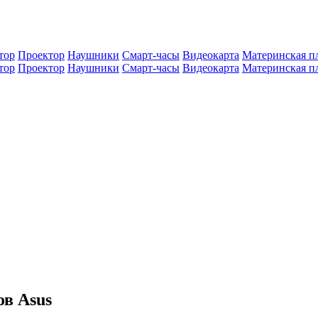
тор
Проектор
Наушники
Смарт-часы
Видеокарта
Материнская п
тор
Проектор
Наушники
Смарт-часы
Видеокарта
Материнская п
в Asus