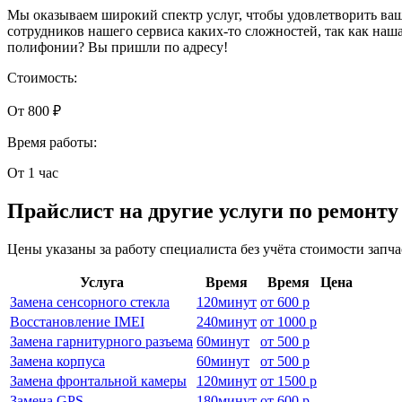
Мы оказываем широкий спектр услуг, чтобы удовлетворить ваш
сотрудников нашего сервиса каких-то сложностей, так как на
полифонии? Вы пришли по адресу!
Стоимость:
От 800 ₽
Время работы:
От 1 час
Прайслист на другие услуги по ремонт
Цены указаны за работу специалиста без учёта стоимости запч
Услуга
Время
Время
Цена
Замена сенсорного стекла
120
минут
от
600 р
Восстановление IMEI
240
минут
от
1000 р
Замена гарнитурного разъема
60
минут
от
500 р
Замена корпуса
60
минут
от
500 р
Замена фронтальной камеры
120
минут
от
1500 р
Замена GPS
180
минут
от
600 р