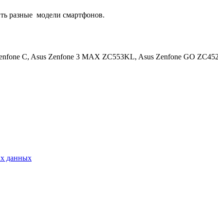
ть разные
модели смартфонов.
nfone C, Asus Zenfone 3 MAX ZC553KL, Asus Zenfone GO ZC452T
ых данных