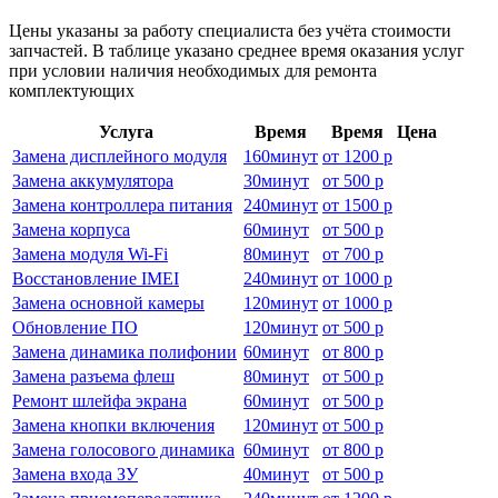
Цены указаны за работу специалиста без учёта стоимости
запчастей. В таблице указано среднее время оказания услуг
при условии наличия необходимых для ремонта
комплектующих
Услуга
Время
Время
Цена
Замена дисплейного модуля
160
минут
от
1200 р
Замена аккумулятора
30
минут
от
500 р
Замена контроллера питания
240
минут
от
1500 р
Замена корпуса
60
минут
от
500 р
Замена модуля Wi-Fi
80
минут
от
700 р
Восстановление IMEI
240
минут
от
1000 р
Замена основной камеры
120
минут
от
1000 р
Обновление ПО
120
минут
от
500 р
Замена динамика полифонии
60
минут
от
800 р
Замена разъема флеш
80
минут
от
500 р
Ремонт шлейфа экрана
60
минут
от
500 р
Замена кнопки включения
120
минут
от
500 р
Замена голосового динамика
60
минут
от
800 р
Замена входа ЗУ
40
минут
от
500 р