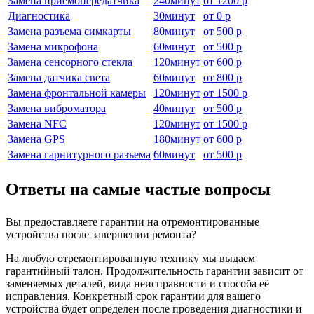
Замена приемопередатчика
240
минут
от
1200 р
Диагностика
30
минут
от
0 р
Замена разъема симкарты
80
минут
от
500 р
Замена микрофона
60
минут
от
500 р
Замена сенсорного стекла
120
минут
от
600 р
Замена датчика света
60
минут
от
800 р
Замена фронтальной камеры
120
минут
от
1500 р
Замена виброматора
40
минут
от
500 р
Замена NFC
120
минут
от
1500 р
Замена GPS
180
минут
от
600 р
Замена гарнитурного разъема
60
минут
от
500 р
Ответы на самые частые вопросы
Вы предоставляете гарантии на отремонтированные
устройства после завершении ремонта?
На любую отремонтированную технику мы выдаем
гарантийный талон. Продолжительность гарантии зависит от
заменяемых деталей, вида неисправности и способа её
исправления. Конкретный срок гарантии для вашего
устройства будет определен после проведения диагностики и