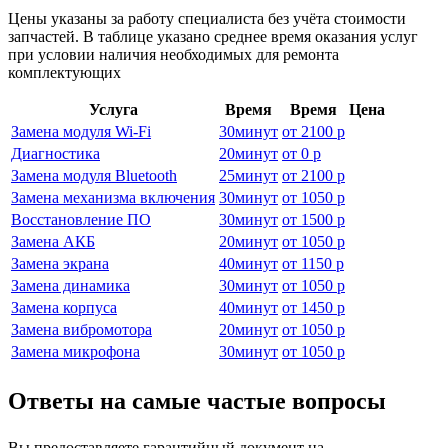
Цены указаны за работу специалиста без учёта стоимости
запчастей. В таблице указано среднее время оказания услуг
при условии наличия необходимых для ремонта
комплектующих
Услуга
Время
Время
Цена
Замена модуля Wi-Fi
30
минут
от
2100 р
Диагностика
20
минут
от
0 р
Замена модуля Bluetooth
25
минут
от
2100 р
Замена механизма включения
30
минут
от
1050 р
Восстановление ПО
30
минут
от
1500 р
Замена АКБ
20
минут
от
1050 р
Замена экрана
40
минут
от
1150 р
Замена динамика
30
минут
от
1050 р
Замена корпуса
40
минут
от
1450 р
Замена вибромотора
20
минут
от
1050 р
Замена микрофона
30
минут
от
1050 р
Ответы на самые частые вопросы
Вы предоставляете гарантийный документ на