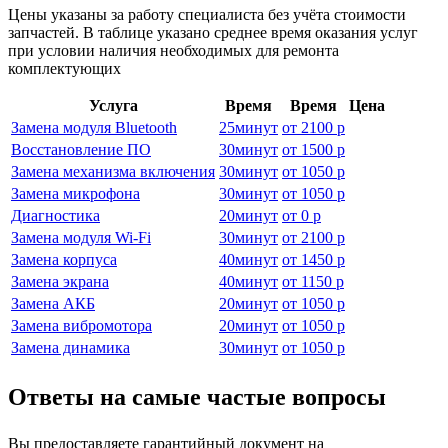
Цены указаны за работу специалиста без учёта стоимости
запчастей. В таблице указано среднее время оказания услуг
при условии наличия необходимых для ремонта
комплектующих
Услуга
Время
Время
Цена
Замена модуля Bluetooth
25
минут
от
2100 р
Восстановление ПО
30
минут
от
1500 р
Замена механизма включения
30
минут
от
1050 р
Замена микрофона
30
минут
от
1050 р
Диагностика
20
минут
от
0 р
Замена модуля Wi-Fi
30
минут
от
2100 р
Замена корпуса
40
минут
от
1450 р
Замена экрана
40
минут
от
1150 р
Замена АКБ
20
минут
от
1050 р
Замена вибромотора
20
минут
от
1050 р
Замена динамика
30
минут
от
1050 р
Ответы на самые частые вопросы
Вы предоставляете гарантийный документ на