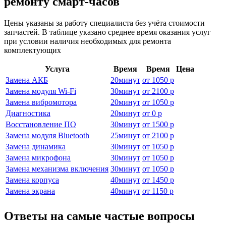
ремонту смарт-часов
Цены указаны за работу специалиста без учёта стоимости
запчастей. В таблице указано среднее время оказания услуг
при условии наличия необходимых для ремонта
комплектующих
Услуга
Время
Время
Цена
Замена АКБ
20
минут
от
1050 р
Замена модуля Wi-Fi
30
минут
от
2100 р
Замена вибромотора
20
минут
от
1050 р
Диагностика
20
минут
от
0 р
Восстановление ПО
30
минут
от
1500 р
Замена модуля Bluetooth
25
минут
от
2100 р
Замена динамика
30
минут
от
1050 р
Замена микрофона
30
минут
от
1050 р
Замена механизма включения
30
минут
от
1050 р
Замена корпуса
40
минут
от
1450 р
Замена экрана
40
минут
от
1150 р
Ответы на самые частые вопросы