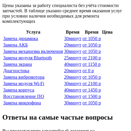
Цены указаны за работу специалиста без учёта стоимости
запчастей. В таблице указано среднее время оказания услуг
при условии наличия необходимых для ремонта
комплектующих
Услуга
Время
Время
Цена
Замена динамика
30
минут
от
1050 р
Замена АКБ
20
минут
от
1050 р
Замена механизма включения
30
минут
от
1050 р
Замена модуля Bluetooth
25
минут
от
2100 р
Замена экрана
40
минут
от
1150 р
Диагностика
20
минут
от
0 р
Замена вибромотора
20
минут
от
1050 р
Замена модуля Wi-Fi
30
минут
от
2100 р
Замена корпуса
40
минут
от
1450 р
Восстановление ПО
30
минут
от
1500 р
Замена микрофона
30
минут
от
1050 р
Ответы на самые частые вопросы
Вы предоставляете гарантийный документ на