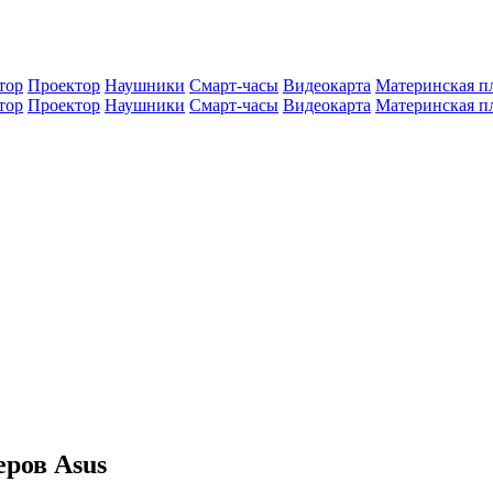
тор
Проектор
Наушники
Смарт-часы
Видеокарта
Материнская п
тор
Проектор
Наушники
Смарт-часы
Видеокарта
Материнская п
еров Asus