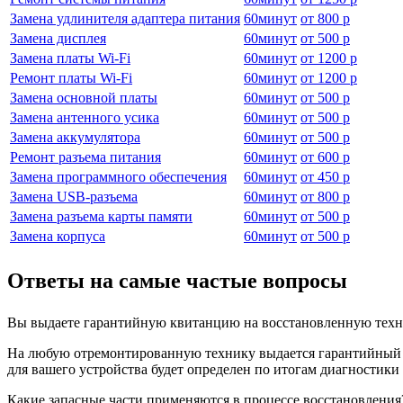
Замена удлинителя адаптера питания
60
минут
от
800 р
Замена дисплея
60
минут
от
500 р
Замена платы Wi-Fi
60
минут
от
1200 р
Ремонт платы Wi-Fi
60
минут
от
1200 р
Замена основной платы
60
минут
от
500 р
Замена антенного усика
60
минут
от
500 р
Замена аккумулятора
60
минут
от
500 р
Ремонт разъема питания
60
минут
от
600 р
Замена программного обеспечения
60
минут
от
450 р
Замена USB-разъема
60
минут
от
800 р
Замена разъема карты памяти
60
минут
от
500 р
Замена корпуса
60
минут
от
500 р
Ответы на самые частые вопросы
Вы выдаете гарантийную квитанцию на восстановленную техн
На любую отремонтированную технику выдается гарантийный бл
для вашего устройства будет определен по итогам диагностик
Какие запасные части применяются в процессе восстановления