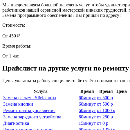
Мы предоставляем большой перечень услуг, чтобы удовлетвори
работников нашей сервисной мастерской никаких трудностей, 
Замена программного обеспечения? Вы пришли по адресу!
Стоимость:
От 450 ₽
Время работы:
От 1 час
Прайслист на другие услуги по ремонту
Цены указаны за работу специалиста без учёта стоимости запч
Услуга
Время
Время
Цена
Замена разъема SIM-карты
60
минут
от
500 р
Замена кнопки
60
минут
от
500 р
Ремонт платы управления
60
минут
от
1000 р
Замена зарядного устройства
60
минут
от
250 р
Диагностика
15
минут
от
0 р
Ремонт системы питания
60
минут
от
1250 р