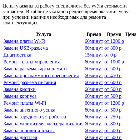
Цены указаны за работу специалиста без учёта стоимости
запчастей. В таблице указано среднее время оказания услуг
при условии наличия необходимых для ремонта
комплектующих
Услуга
Время
Время
Цена
Замена платы Wi-Fi
60
минут
от
1200 р
Замена USB-разъема
60
минут
от
800 р
Диагностика
15
минут
от
0 р
Ремонт платы управления
60
минут
от
1000 р
Замена разъема карты памяти
60
минут
от
500 р
Замена программного обеспечения
60
минут
от
450 р
Ремонт разъема питания
60
минут
от
600 р
Замена кнопки
60
минут
от
500 р
Замена корпуса
60
минут
от
500 р
Ремонт платы Wi-Fi
60
минут
от
1200 р
Замена антенного усика
60
минут
от
500 р
Замена зарядного устройства
60
минут
от
250 р
Замена удлинителя адаптера питания
60
минут
от
800 р
Замена основной платы
60
минут
от
500 р
Замена дисплея
60
минут
от
500 р