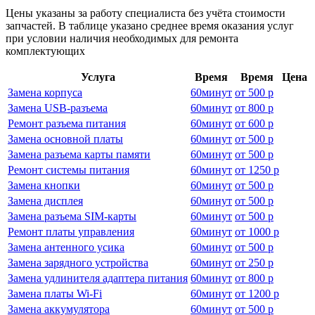
Цены указаны за работу специалиста без учёта стоимости
запчастей. В таблице указано среднее время оказания услуг
при условии наличия необходимых для ремонта
комплектующих
Услуга
Время
Время
Цена
Замена корпуса
60
минут
от
500 р
Замена USB-разъема
60
минут
от
800 р
Ремонт разъема питания
60
минут
от
600 р
Замена основной платы
60
минут
от
500 р
Замена разъема карты памяти
60
минут
от
500 р
Ремонт системы питания
60
минут
от
1250 р
Замена кнопки
60
минут
от
500 р
Замена дисплея
60
минут
от
500 р
Замена разъема SIM-карты
60
минут
от
500 р
Ремонт платы управления
60
минут
от
1000 р
Замена антенного усика
60
минут
от
500 р
Замена зарядного устройства
60
минут
от
250 р
Замена удлинителя адаптера питания
60
минут
от
800 р
Замена платы Wi-Fi
60
минут
от
1200 р
Замена аккумулятора
60
минут
от
500 р