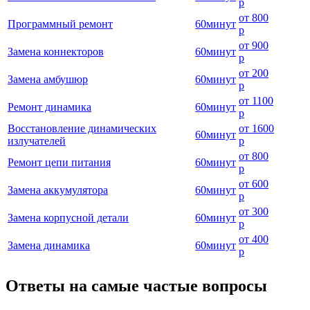
р
от
800
Программный ремонт
60
минут
р
от
900
Замена коннекторов
60
минут
р
от
200
Замена амбушюр
60
минут
р
от
1100
Ремонт динамика
60
минут
р
Восстановление динамических
от
1600
60
минут
излучателей
р
от
800
Ремонт цепи питания
60
минут
р
от
600
Замена аккумулятора
60
минут
р
от
300
Замена корпусной детали
60
минут
р
от
400
Замена динамика
60
минут
р
Ответы на самые частые вопросы