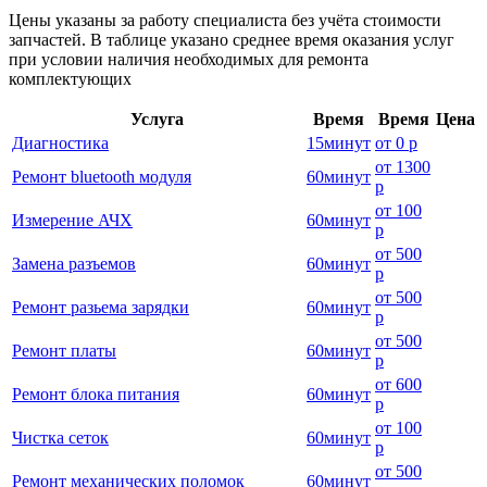
Цены указаны за работу специалиста без учёта стоимости
запчастей. В таблице указано среднее время оказания услуг
при условии наличия необходимых для ремонта
комплектующих
Услуга
Время
Время
Цена
Диагностика
15
минут
от
0 р
от
1300
Ремонт bluetooth модуля
60
минут
р
от
100
Измерение АЧХ
60
минут
р
от
500
Замена разъемов
60
минут
р
от
500
Ремонт разьема зарядки
60
минут
р
от
500
Ремонт платы
60
минут
р
от
600
Ремонт блока питания
60
минут
р
от
100
Чистка сеток
60
минут
р
от
500
Ремонт механических поломок
60
минут