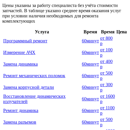
Цены указаны за работу специалиста без учёта стоимости
запчастей. В таблице указано среднее время оказания услуг
при условии наличия необходимых для ремонта
комплектующих
Услуга
Время
Время
Цена
от
800
Программный ремонт
60
минут
р
от
100
Измерение АЧХ
60
минут
р
от
400
Замена динамика
60
минут
р
от
500
Ремонт механических поломок
60
минут
р
от
300
Замена корпусной детали
60
минут
р
Восстановление динамических
от
1600
60
минут
излучателей
р
от
1100
Ремонт динамика
60
минут
р
от
500
Замена разъемов
60
минут
р