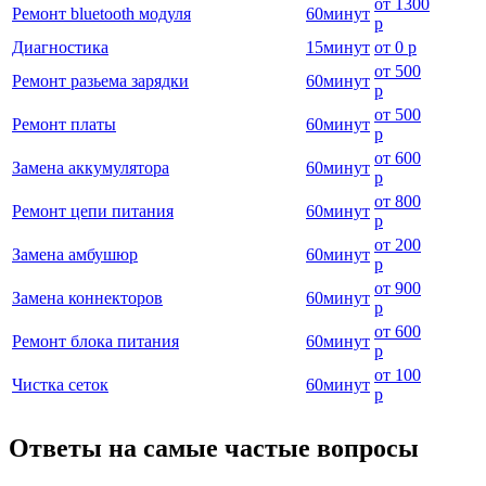
от
1300
Ремонт bluetooth модуля
60
минут
р
Диагностика
15
минут
от
0 р
от
500
Ремонт разьема зарядки
60
минут
р
от
500
Ремонт платы
60
минут
р
от
600
Замена аккумулятора
60
минут
р
от
800
Ремонт цепи питания
60
минут
р
от
200
Замена амбушюр
60
минут
р
от
900
Замена коннекторов
60
минут
р
от
600
Ремонт блока питания
60
минут
р
от
100
Чистка сеток
60
минут
р
Ответы на самые частые вопросы