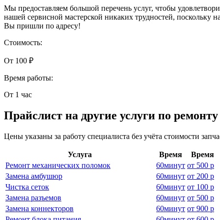
Мы предоставляем большой перечень услуг, чтобы удовлетвор
нашей сервисной мастерской никаких трудностей, поскольку 
Вы пришли по адресу!
Стоимость:
От 100 ₽
Время работы:
От 1 час
Прайслист на другие услуги по ремонт
Цены указаны за работу специалиста без учёта стоимости запч
Услуга
Время
Время
Ремонт механических поломок
60
минут
от
500 р
Замена амбушюр
60
минут
от
200 р
Чистка сеток
60
минут
от
100 р
Замена разъемов
60
минут
от
500 р
Замена коннекторов
60
минут
от
900 р
Ремонт блока питания
60
минут
от
600 р