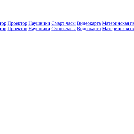
тор
Проектор
Наушники
Смарт-часы
Видеокарта
Материнская п
тор
Проектор
Наушники
Смарт-часы
Видеокарта
Материнская п