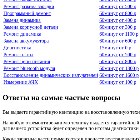
Ремонт разьема зарядки
60
минут
от
500 р
Программный ремонт
60
минут
от
800 р
Замена динамика
60
минут
от
400 р
Замена корпусной детали
60
минут
от
300 р
Ремонт динамика
60
минут
от
1100 р
Замена аккумулятора
60
минут
от
600 р
Диагностика
15
минут
от
0 р
Ремонт платы
60
минут
от
500 р
Ремонт цепи питания
60
минут
от
800 р
Ремонт bluetooth модуля
60
минут
от
1300 р
Восстановление динамических излучателей
60
минут
от
1600 р
Измерение АЧХ
60
минут
от
100 р
Ответы на самые частые вопросы
Вы выдаете гарантийную квитанцию на восстановленную техн
На любую отремонтированную технику выдается гарантийный бл
для вашего устройства будет определен по итогам диагностик
Какие запасные части применяются в процессе восстановления