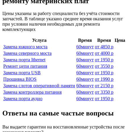
ремонту материнских плат
Цены указаны за работу специалиста без учёта стоимости
запчастей. В таблице указано среднее время оказания услуг
при условии наличия необходимых для ремонта
комплектующих
Услуга
Время
Время
Цена
Замена южного моста
60
минут
от
4850 р
Замена северного моста
60
минут
от
4000 р
Замена порта Ithernet
60
минут
от
1950 р
Ремонт цепи питания
60
минут
от
3550 р
Замена порта USB
60
минут
от
1950 р
Прошивка BIOS
60
минут
от
1990 р
Замена слотов оперативной памяти
60
минут
от
2150 р
Замена контроллера питания
60
минут
от
3350 р
Замена порта аудио
60
минут
от
1950 р
Ответы на самые частые вопросы
Вы выдаете гарантии на восстановленные устройства после