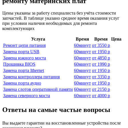
ремонту материнских плат
Цены указаны за работу специалиста без учёта стоимости
запчастей. В таблице указано среднее время оказания услуг
при условии наличия необходимых для ремонта
комплектующих
Услуга
Время
Время
Цена
Ремонт цепи питания
60
минут
от
3550 р
Замена порта USB
60
минут
от
1950 р
Замена южного моста
60
минут
от
4850 р
Прошивка BIOS
60
минут
от
1990 р
Замена порта Ithernet
60
минут
от
1950 р
Замена контроллера питания
60
минут
от
3350 р
Замена порта аудио
60
минут
от
1950 р
Замена слотов оперативной памяти
60
минут
от
2150 р
Замена северного моста
60
минут
от
4000 р
Ответы на самые частые вопросы
Вы выдаете гарантии на восстановленные устройства после