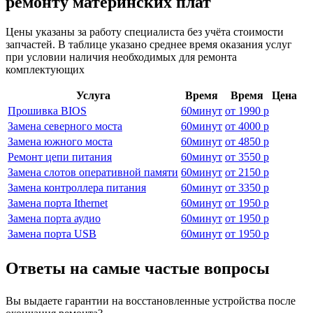
ремонту материнских плат
Цены указаны за работу специалиста без учёта стоимости
запчастей. В таблице указано среднее время оказания услуг
при условии наличия необходимых для ремонта
комплектующих
Услуга
Время
Время
Цена
Прошивка BIOS
60
минут
от
1990 р
Замена северного моста
60
минут
от
4000 р
Замена южного моста
60
минут
от
4850 р
Ремонт цепи питания
60
минут
от
3550 р
Замена слотов оперативной памяти
60
минут
от
2150 р
Замена контроллера питания
60
минут
от
3350 р
Замена порта Ithernet
60
минут
от
1950 р
Замена порта аудио
60
минут
от
1950 р
Замена порта USB
60
минут
от
1950 р
Ответы на самые частые вопросы
Вы выдаете гарантии на восстановленные устройства после