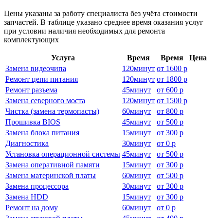
Цены указаны за работу специалиста без учёта стоимости
запчастей. В таблице указано среднее время оказания услуг
при условии наличия необходимых для ремонта
комплектующих
Услуга
Время
Время
Цена
Замена видеочипа
120
минут
от
1600 р
Ремонт цепи питания
120
минут
от
1800 р
Ремонт разъема
45
минут
от
600 р
Замена северного моста
120
минут
от
1500 р
Чистка (замена термопасты)
60
минут
от
800 р
Прошивка BIOS
45
минут
от
500 р
Замена блока питания
15
минут
от
300 р
Диагностика
30
минут
от
0 р
Установка операционной системы
45
минут
от
500 р
Замена оперативной памяти
15
минут
от
300 р
Замена материнской платы
60
минут
от
500 р
Замена процессора
30
минут
от
300 р
Замена HDD
15
минут
от
300 р
Ремонт на дому
60
минут
от
0 р