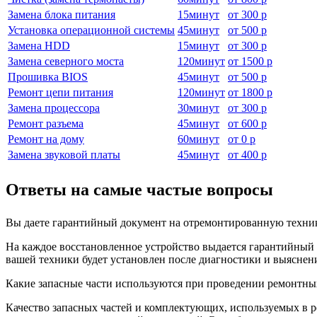
Замена блока питания
15
минут
от
300 р
Установка операционной системы
45
минут
от
500 р
Замена HDD
15
минут
от
300 р
Замена северного моста
120
минут
от
1500 р
Прошивка BIOS
45
минут
от
500 р
Ремонт цепи питания
120
минут
от
1800 р
Замена процессора
30
минут
от
300 р
Ремонт разъема
45
минут
от
600 р
Ремонт на дому
60
минут
от
0 р
Замена звуковой платы
45
минут
от
400 р
Ответы на самые частые вопросы
Вы даете гарантийный документ на отремонтированную техни
На каждое восстановленное устройство выдается гарантийный т
вашей техники будет установлен после диагностики и выяснен
Какие запасные части используются при проведении ремонтны
Качество запасных частей и комплектующих, используемых в р