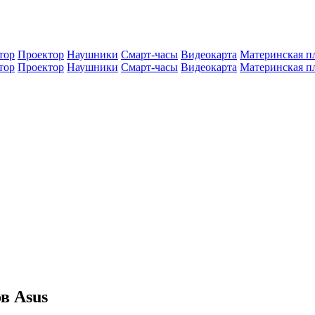
тор
Проектор
Наушники
Смарт-часы
Видеокарта
Материнская п
тор
Проектор
Наушники
Смарт-часы
Видеокарта
Материнская п
в Asus