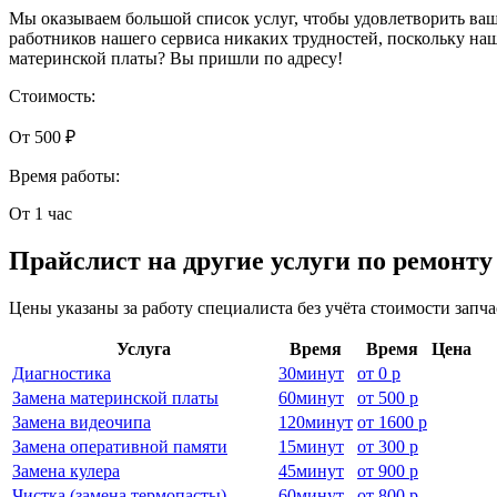
Мы оказываем большой список услуг, чтобы удовлетворить ваш
работников нашего сервиса никаких трудностей, поскольку на
материнской платы? Вы пришли по адресу!
Стоимость:
От 500 ₽
Время работы:
От 1 час
Прайслист на другие услуги по ремонт
Цены указаны за работу специалиста без учёта стоимости запч
Услуга
Время
Время
Цена
Диагностика
30
минут
от
0 р
Замена материнской платы
60
минут
от
500 р
Замена видеочипа
120
минут
от
1600 р
Замена оперативной памяти
15
минут
от
300 р
Замена кулера
45
минут
от
900 р
Чистка (замена термопасты)
60
минут
от
800 р