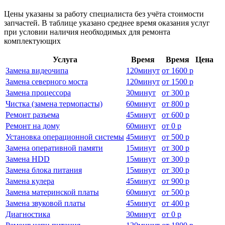
Цены указаны за работу специалиста без учёта стоимости
запчастей. В таблице указано среднее время оказания услуг
при условии наличия необходимых для ремонта
комплектующих
Услуга
Время
Время
Цена
Замена видеочипа
120
минут
от
1600 р
Замена северного моста
120
минут
от
1500 р
Замена процессора
30
минут
от
300 р
Чистка (замена термопасты)
60
минут
от
800 р
Ремонт разъема
45
минут
от
600 р
Ремонт на дому
60
минут
от
0 р
Установка операционной системы
45
минут
от
500 р
Замена оперативной памяти
15
минут
от
300 р
Замена HDD
15
минут
от
300 р
Замена блока питания
15
минут
от
300 р
Замена кулера
45
минут
от
900 р
Замена материнской платы
60
минут
от
500 р
Замена звуковой платы
45
минут
от
400 р
Диагностика
30
минут
от
0 р