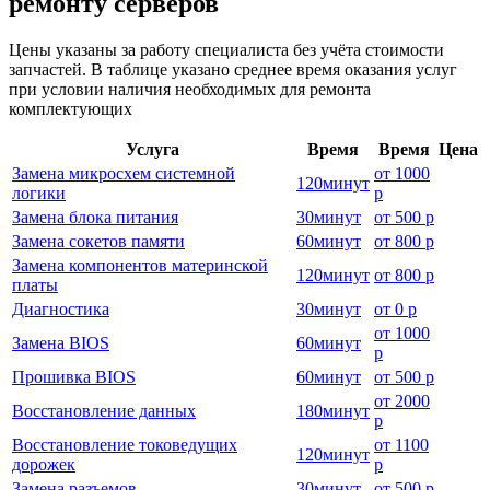
ремонту серверов
Цены указаны за работу специалиста без учёта стоимости
запчастей. В таблице указано среднее время оказания услуг
при условии наличия необходимых для ремонта
комплектующих
Услуга
Время
Время
Цена
Замена микросхем системной
от
1000
120
минут
логики
р
Замена блока питания
30
минут
от
500 р
Замена сокетов памяти
60
минут
от
800 р
Замена компонентов материнской
120
минут
от
800 р
платы
Диагностика
30
минут
от
0 р
от
1000
Замена BIOS
60
минут
р
Прошивка BIOS
60
минут
от
500 р
от
2000
Восстановление данных
180
минут
р
Восстановление токоведущих
от
1100
120
минут
дорожек
р
Замена разъемов
30
минут
от
500 р