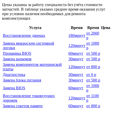
Цены указаны за работу специалиста без учёта стоимости
запчастей. В таблице указано среднее время оказания услуг
при условии наличия необходимых для ремонта
комплектующих
Услуга
Время
Время
Цена
от
2000
Восстановление данных
180
минут
р
Замена микросхем системной
от
1000
120
минут
логики
р
Прошивка BIOS
60
минут
от
500 р
Замена разъемов
30
минут
от
500 р
Замена компонентов материнской
120
минут
от
800 р
платы
Диагностика
30
минут
от
0 р
Замена блока питания
30
минут
от
500 р
от
1000
Замена BIOS
60
минут
р
Восстановление токоведущих
от
1100
120
минут
дорожек
р
Замена сокетов памяти
60
минут
от
800 р