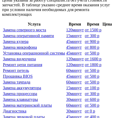
Цены указаны за работу специалиста без учёта стоимости
запчастей. В таблице указано среднее время оказания услуг
при условии наличия необходимых для ремонта
комплектующих
Услуга
Время
Время
Цена
Замена северного моста
120
минут
от
1500 р
Замена оперативной памяти
15
минут
от
300 р
Замена кулера
45
минут
от
900 р
Замена микрофона
45
минут
от
800 р
Установка операционной системы
45
минут
от
500 р
Замена видеочипа
120
минут
от
1600 р
Ремонт цепи питания
120
минут
от
1800 р
Ремонт петель
60
минут
от
500 р
Прошивка BIOS
45
минут
от
500 р
Замена тачпада
60
минут
от
500 р
Замена аккумулятора
15
минут
от
100 р
Замена процессора
30
минут
от
300 р
Замена клавиатуры
30
минут
от
600 р
Замена материнской платы
60
минут
от
500 р
Диагностика
30
минут
от
0 р
Замена звуковой платы
45
минут
от
400 р