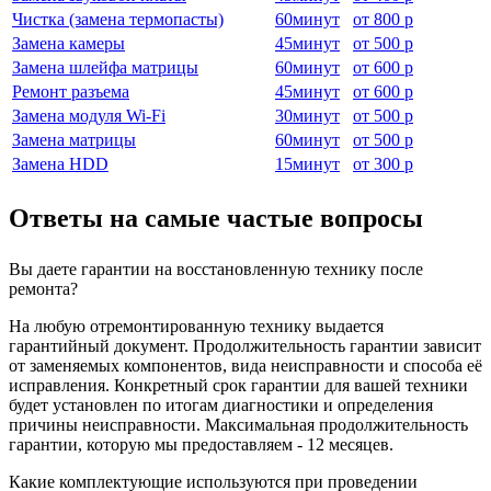
Чистка (замена термопасты)
60
минут
от
800 р
Замена камеры
45
минут
от
500 р
Замена шлейфа матрицы
60
минут
от
600 р
Ремонт разъема
45
минут
от
600 р
Замена модуля Wi-Fi
30
минут
от
500 р
Замена матрицы
60
минут
от
500 р
Замена HDD
15
минут
от
300 р
Ответы на самые частые вопросы
Вы даете гарантии на восстановленную технику после
ремонта?
На любую отремонтированную технику выдается
гарантийный документ. Продолжительность гарантии зависит
от заменяемых компонентов, вида неисправности и способа её
исправления. Конкретный срок гарантии для вашей техники
будет установлен по итогам диагностики и определения
причины неисправности. Максимальная продолжительность
гарантии, которую мы предоставляем - 12 месяцев.
Какие комплектующие используются при проведении