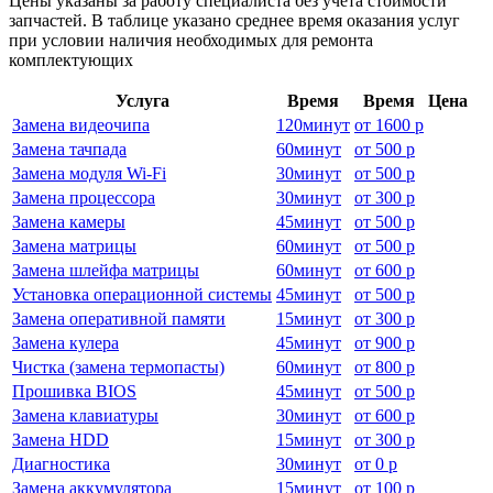
Цены указаны за работу специалиста без учёта стоимости
запчастей. В таблице указано среднее время оказания услуг
при условии наличия необходимых для ремонта
комплектующих
Услуга
Время
Время
Цена
Замена видеочипа
120
минут
от
1600 р
Замена тачпада
60
минут
от
500 р
Замена модуля Wi-Fi
30
минут
от
500 р
Замена процессора
30
минут
от
300 р
Замена камеры
45
минут
от
500 р
Замена матрицы
60
минут
от
500 р
Замена шлейфа матрицы
60
минут
от
600 р
Установка операционной системы
45
минут
от
500 р
Замена оперативной памяти
15
минут
от
300 р
Замена кулера
45
минут
от
900 р
Чистка (замена термопасты)
60
минут
от
800 р
Прошивка BIOS
45
минут
от
500 р
Замена клавиатуры
30
минут
от
600 р
Замена HDD
15
минут
от
300 р
Диагностика
30
минут
от
0 р
Замена аккумулятора
15
минут
от
100 р