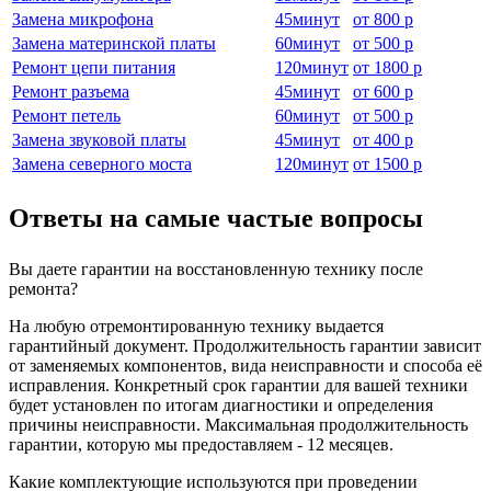
Замена микрофона
45
минут
от
800 р
Замена материнской платы
60
минут
от
500 р
Ремонт цепи питания
120
минут
от
1800 р
Ремонт разъема
45
минут
от
600 р
Ремонт петель
60
минут
от
500 р
Замена звуковой платы
45
минут
от
400 р
Замена северного моста
120
минут
от
1500 р
Ответы на самые частые вопросы
Вы даете гарантии на восстановленную технику после
ремонта?
На любую отремонтированную технику выдается
гарантийный документ. Продолжительность гарантии зависит
от заменяемых компонентов, вида неисправности и способа её
исправления. Конкретный срок гарантии для вашей техники
будет установлен по итогам диагностики и определения
причины неисправности. Максимальная продолжительность
гарантии, которую мы предоставляем - 12 месяцев.
Какие комплектующие используются при проведении