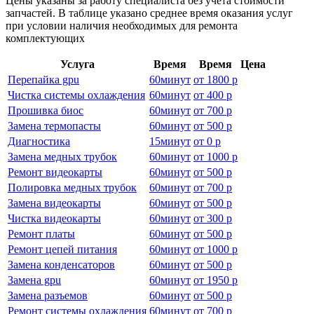
Цены указаны за работу специалиста без учёта стоимости
запчастей. В таблице указано среднее время оказания услуг
при условии наличия необходимых для ремонта
комплектующих
Услуга
Время
Время
Цена
Перепайка gpu
60
минут
от
1800 р
Чистка системы охлаждения
60
минут
от
400 р
Прошивка биос
60
минут
от
700 р
Замена термопасты
60
минут
от
500 р
Диагностика
15
минут
от
0 р
Замена медных трубок
60
минут
от
1000 р
Ремонт видеокарты
60
минут
от
500 р
Полировка медных трубок
60
минут
от
700 р
Замена видеокарты
60
минут
от
500 р
Чистка видеокарты
60
минут
от
300 р
Ремонт платы
60
минут
от
500 р
Ремонт цепей питания
60
минут
от
1000 р
Замена конденсаторов
60
минут
от
500 р
Замена gpu
60
минут
от
1950 р
Замена разъемов
60
минут
от
500 р
Ремонт системы охлаждения
60
минут
от
700 р