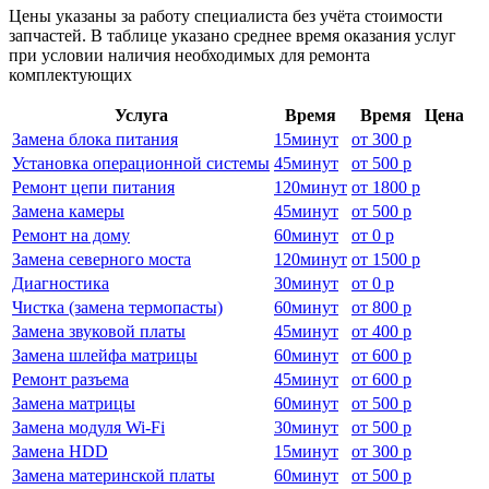
Цены указаны за работу специалиста без учёта стоимости
запчастей. В таблице указано среднее время оказания услуг
при условии наличия необходимых для ремонта
комплектующих
Услуга
Время
Время
Цена
Замена блока питания
15
минут
от
300 р
Установка операционной системы
45
минут
от
500 р
Ремонт цепи питания
120
минут
от
1800 р
Замена камеры
45
минут
от
500 р
Ремонт на дому
60
минут
от
0 р
Замена северного моста
120
минут
от
1500 р
Диагностика
30
минут
от
0 р
Чистка (замена термопасты)
60
минут
от
800 р
Замена звуковой платы
45
минут
от
400 р
Замена шлейфа матрицы
60
минут
от
600 р
Ремонт разъема
45
минут
от
600 р
Замена матрицы
60
минут
от
500 р
Замена модуля Wi-Fi
30
минут
от
500 р
Замена HDD
15
минут
от
300 р
Замена материнской платы
60
минут
от
500 р