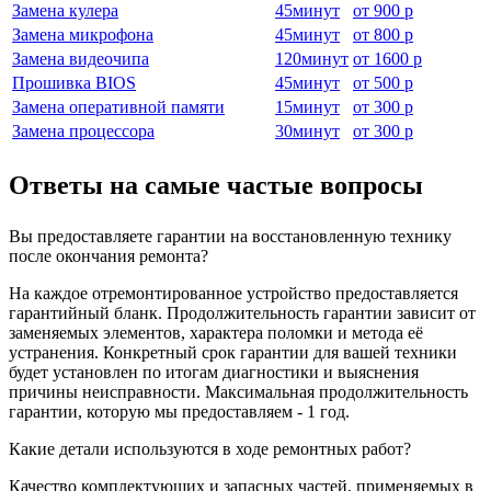
Замена кулера
45
минут
от
900 р
Замена микрофона
45
минут
от
800 р
Замена видеочипа
120
минут
от
1600 р
Прошивка BIOS
45
минут
от
500 р
Замена оперативной памяти
15
минут
от
300 р
Замена процессора
30
минут
от
300 р
Ответы на самые частые вопросы
Вы предоставляете гарантии на восстановленную технику
после окончания ремонта?
На каждое отремонтированное устройство предоставляется
гарантийный бланк. Продолжительность гарантии зависит от
заменяемых элементов, характера поломки и метода её
устранения. Конкретный срок гарантии для вашей техники
будет установлен по итогам диагностики и выяснения
причины неисправности. Максимальная продолжительность
гарантии, которую мы предоставляем - 1 год.
Какие детали используются в ходе ремонтных работ?
Качество комплектующих и запасных частей, применяемых в