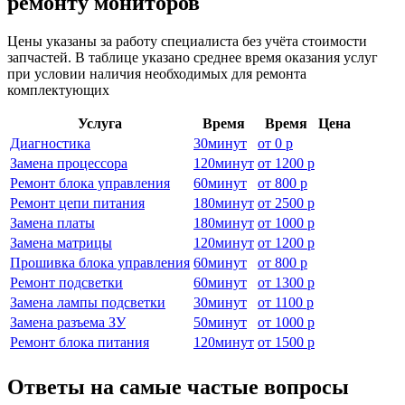
ремонту мониторов
Цены указаны за работу специалиста без учёта стоимости
запчастей. В таблице указано среднее время оказания услуг
при условии наличия необходимых для ремонта
комплектующих
Услуга
Время
Время
Цена
Диагностика
30
минут
от
0 р
Замена процессора
120
минут
от
1200 р
Ремонт блока управления
60
минут
от
800 р
Ремонт цепи питания
180
минут
от
2500 р
Замена платы
180
минут
от
1000 р
Замена матрицы
120
минут
от
1200 р
Прошивка блока управления
60
минут
от
800 р
Ремонт подсветки
60
минут
от
1300 р
Замена лампы подсветки
30
минут
от
1100 р
Замена разъема ЗУ
50
минут
от
1000 р
Ремонт блока питания
120
минут
от
1500 р
Ответы на самые частые вопросы